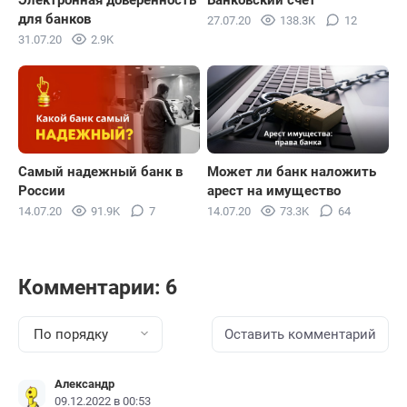
Электронная доверенность
Банковский счет
для банков
27.07.20
138.3K
12
31.07.20
2.9K
Самый надежный банк в
Может ли банк наложить
России
арест на имущество
14.07.20
91.9K
7
14.07.20
73.3K
64
Комментарии: 6
По порядку
Оставить комментарий
Александр
09.12.2022 в 00:53