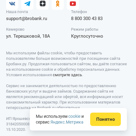
Наша почта
Телефон
support@brobank.ru
8 800 300 43 83
Кемерово
Режим работы
ул. Терешковой, 18А
Круглосуточно
Мы используем файлы cookie, чтобы предоставить
пользователям больше возможностей при посещении сайта
Бробанк.ру. Продолжая пользоваться сайтом, вы даёте согласие
на использование cookie и обработку персональных данных.
Условия использования
смотрите здесь
.
Сервис не занимается деятельностью по предоставлению
банковских услуг и выдаче займов. Содержание сайта не
является рекомендацией или офертой, вся информация носит
ознакомительный характер. При использовании материалов
гиперссылка на Brobank.ru обязательна.
Мы используем
cookie
и
ИП Ярошевский Д.И. ИНН: 423082922740. ОГРНИП:
Понятно
сервис
Яндекс.Метрика
318420500081301. Свидетельство на товарный знак № 779639 от
15.10.2020.