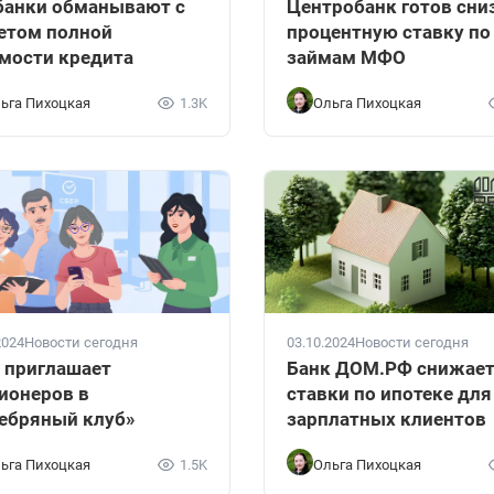
банки обманывают с
Центробанк готов сни
етом полной
процентную ставку по
мости кредита
займам МФО
ьга Пихоцкая
1.3K
Ольга Пихоцкая
2024
Новости сегодня
03.10.2024
Новости сегодня
 приглашает
Банк ДОМ.РФ снижае
ионеров в
ставки по ипотеке для
ебряный клуб»
зарплатных клиентов
ьга Пихоцкая
1.5K
Ольга Пихоцкая