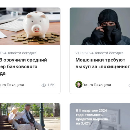
2024
Новости сегодня
21.09.2024
Новости сегодня
В озвучили средний
Мошенники требуют
ер банковского
выкуп за «похищенног
да
ьга Пихоцкая
1.5K
Ольга Пихоцкая