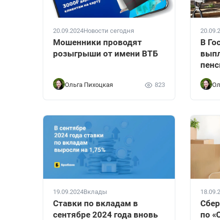
20.09.2024
Новости сегодня
20.09.
Мошенники проводят
В Го
розыгрыши от имени ВТБ
выпл
пен
Ольга Пихоцкая
823
Ол
19.09.2024
Вклады
18.09.
Ставки по вкладам в
Сбер
сентябре 2024 года вновь
по «