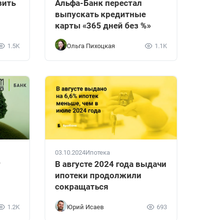
зить
Альфа-Банк перестал
выпускать кредитные
карты «365 дней без %»
1.5K
Ольга Пихоцкая
1.1K
03.10.2024
Ипотека
т
В августе 2024 года выдачи
ипотеки продолжили
сокращаться
1.2K
Юрий Исаев
693