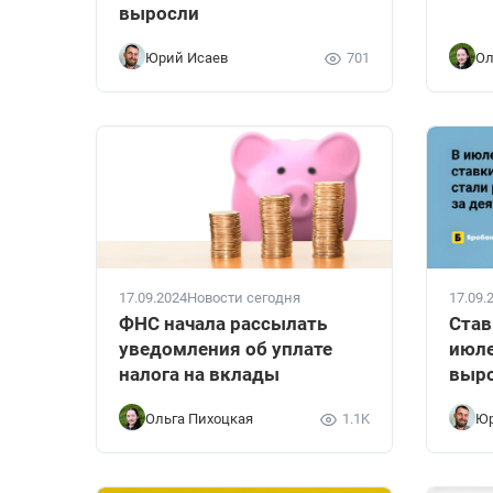
выросли
Юрий Исаев
701
Ол
17.09.2024
Новости сегодня
17.09.
ФНС начала рассылать
Став
уведомления об уплате
июле
налога на вклады
выр
Ольга Пихоцкая
1.1K
Юр