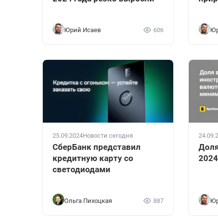
Юрий Исаев
606
Юр
25.09.2024
Новости сегодня
24.09.
СберБанк представил
Доля
кредитную карту со
2024
светодиодами
Ольга Пихоцкая
887
Юр