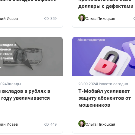
доллары с дефектами
ий Исаев
359
Ольга Пихоцкая
2024
Вклады
23.09.2024
Новости сегодня
 вкладов в рублях в
Т-Мобайл усиливает
 году увеличивается
защиту абонентов от
мошенников
ий Исаев
449
Ольга Пихоцкая