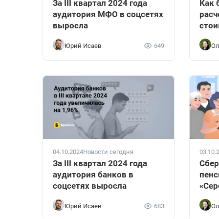
За III квартал 2024 года
Как 
аудитория МФО в соцсетях
расч
выросла
стои
Юрий Исаев
649
Ол
04.10.2024
Новости сегодня
03.10.
За III квартал 2024 года
Сбер
аудитория банков в
пенс
соцсетях выросла
«Сер
Юрий Исаев
683
Ол