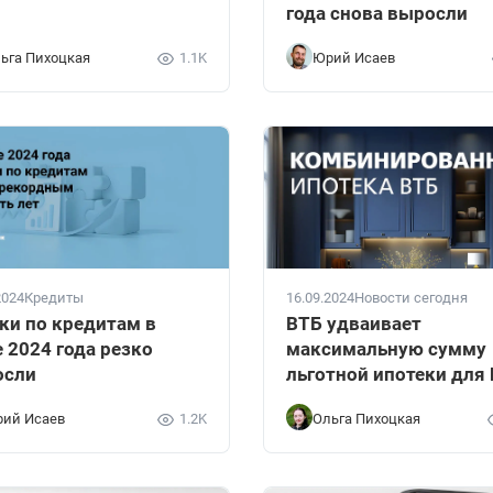
года снова выросли
ьга Пихоцкая
1.1K
Юрий Исаев
2024
Кредиты
16.09.2024
Новости сегодня
ки по кредитам в
ВТБ удваивает
 2024 года резко
максимальную сумму
осли
льготной ипотеки для
ий Исаев
1.2K
Ольга Пихоцкая