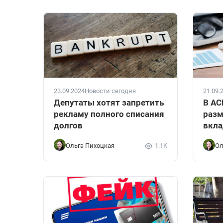
23.09.2024
Новости сегодня
21.09.
Депутаты хотят запретить
В АС
рекламу полного списания
разм
долгов
вкла
Ольга Пихоцкая
1.1K
Ол