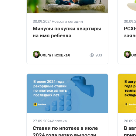
30.09.2024
Новости сегодня
30.09.
Минусы покупки квартиры
РСХБ
на имя ребенка
заяв
Ольга Пихоцкая
933
Ол
27.09.2024
Ипотека
26.09.
Ставки по ипотеке в июле
В ав
2024 года резко выросли
прир