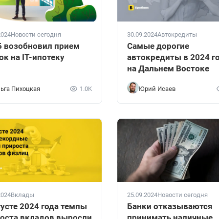
2024
Новости сегодня
30.09.2024
Автокредиты
 возобновил прием
Самые дорогие
ок на IT-ипотеку
автокредиты в 2024 г
на Дальнем Востоке
ьга Пихоцкая
1.0K
Юрий Исаев
2024
Вклады
25.09.2024
Новости сегодня
густе 2024 года темпы
Банки отказываются
оста вкладов выросли
принимать наличные