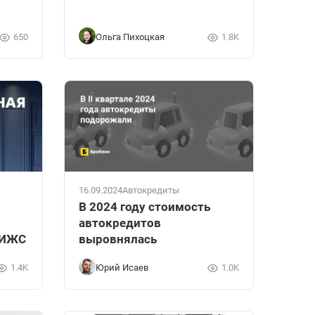
650
Ольга Пихоцкая
1.8K
16.09.2024
Автокредиты
В 2024 году стоимость
автокредитов
 ИЖС
выровнялась
1.4K
Юрий Исаев
1.0K