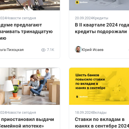
2024
Новости сегодня
20.09.2024
Кредиты
сдуме предлагают
В II квартале 2024 год
ачивать тринадцатую
кредиты подорожали
сию
ьга Пихоцкая
7.1K
Юрий Исаев
2024
Новости сегодня
18.09.2024
Вклады
 приостановил выдачи
Ставки по вкладам в
Семейной ипотеке»
юанях в сентябре 202