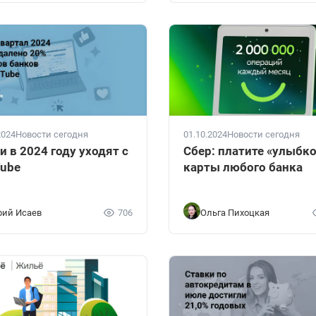
2024
Новости сегодня
01.10.2024
Новости сегодня
и в 2024 году уходят с
Сбер: платите «улыбко
ube
карты любого банка
ий Исаев
706
Ольга Пихоцкая