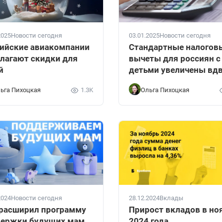
2025
Новости сегодня
03.01.2025
Новости сегодня
ийские авиакомпании
Стандартные налогов
лагают скидки для
вычеты для россиян с
й
детьми увеличены вд
ьга Пихоцкая
1.3K
Ольга Пихоцкая
2024
Новости сегодня
28.12.2024
Вклады
расширил программу
Прирост вкладов в но
держки будущих мам
2024 года