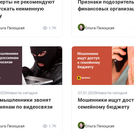
ерты не рекомендуют
Признаки подозрител
скать неименную
финансовых организа
у
ьга Пихоцкая
1.7K
Ольга Пихоцкая
2025
Новости сегодня
07.01.2025
Новости сегодня
умышленники звонят
Мошенники ищут дост
иянам по видеосвязи
семейному бюджету
ьга Пихоцкая
1.7K
Ольга Пихоцкая