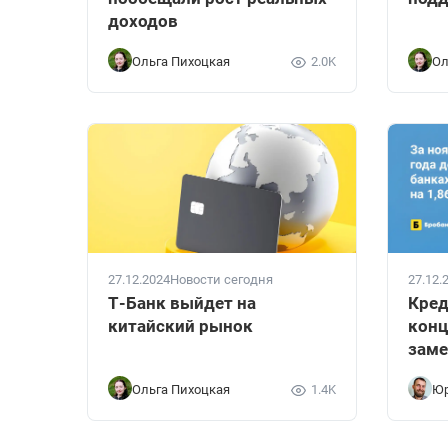
доходов
Ольга Пихоцкая
2.0K
Ол
27.12.2024
Новости сегодня
27.12.
Т-Банк выйдет на
Кред
китайский рынок
конц
заме
Ольга Пихоцкая
1.4K
Юр