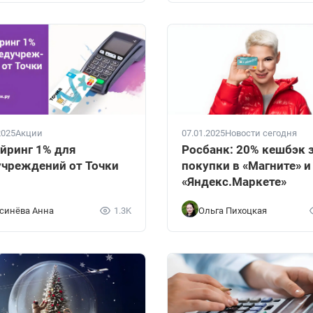
07.01.2025
Новости сегодня
2025
Акции
Росбанк: 20% кешбэк 
йринг 1% для
покупки в «Магните» и
чреждений от Точки
«Яндекс.Маркете»
синёва Анна
1.3K
Ольга Пихоцкая