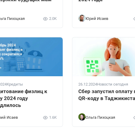
ьга Пихоцкая
2.0K
Юрий Исаев
2024
Кредиты
26.12.2024
Новости сегодня
итование физлиц к
Сбер запустил оплату 
у 2024 году
QR-коду в Таджикист
длилось
ий Исаев
1.6K
Ольга Пихоцкая