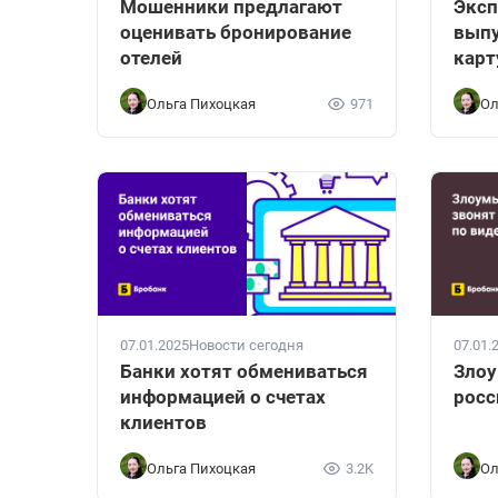
Мошенники предлагают
Эксп
оценивать бронирование
выпу
отелей
карт
Ольга Пихоцкая
971
Ол
07.01.2025
Новости сегодня
07.01.
Банки хотят обмениваться
Зло
информацией о счетах
росс
клиентов
Ольга Пихоцкая
3.2K
Ол