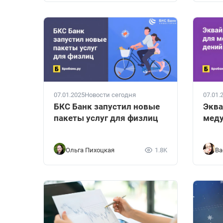
07.01.2025
Новости сегодня
07.01.
БКС Банк запустил новые
Эква
пакеты услуг для физлиц
меду
Ольга Пихоцкая
1.8K
Ва