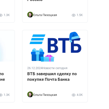
1.3K
Ольга Пихоцкая
1.5K
26.12.2024
Новости сегодня
по
ВТБ завершил сделку по
ане
покупке Почта Банка
1.3K
Ольга Пихоцкая
4.0K