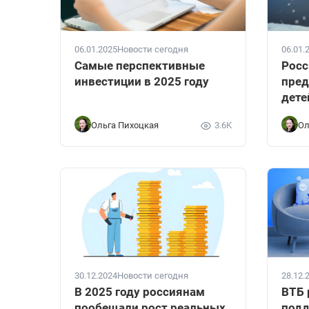
06.01.2025
Новости сегодня
06.01.
Самые перспективные
Росс
инвестиции в 2025 году
пред
дете
Ольга Пихоцкая
3.6K
Ол
30.12.2024
Новости сегодня
28.12.
В 2025 году россиянам
ВТБ 
пообещали рост реальных
под