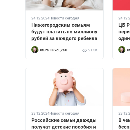
24.12.2024
Новости сегодня
24.12.
Нижегородским семьям
ЦБ Р
будут платить по миллиону
пери
рублей за каждого ребенка
один
Ольга Пихоцкая
21.5K
Ол
23.12.2024
Новости сегодня
23.12.
Российские семьи дважды
В че
получат детские пособия и
бесп