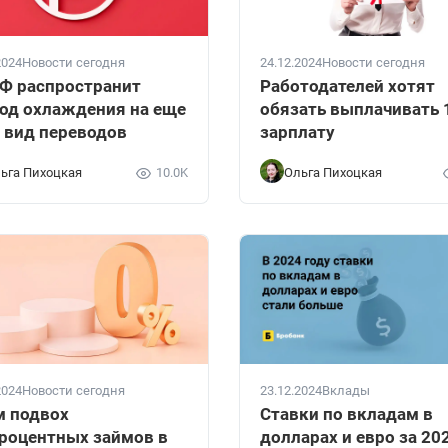
2024
Новости сегодня
24.12.2024
Новости сегодня
Ф распространит
Работодателей хотят
од охлаждения на еще
обязать выплачивать 
 вид переводов
зарплату
ьга Пихоцкая
10.0K
Ольга Пихоцкая
2024
Новости сегодня
23.12.2024
Вклады
м подвох
Ставки по вкладам в
роцентных займов в
долларах и евро за 20