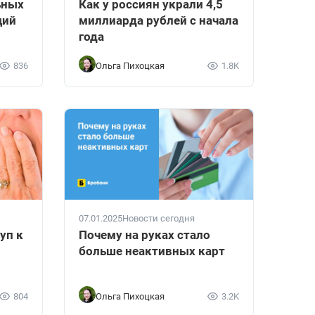
ьных
Как у россиян украли 4,5
ций
миллиарда рублей с начала
года
836
Ольга Пихоцкая
1.8K
07.01.2025
Новости сегодня
уп к
Почему на руках стало
больше неактивных карт
804
Ольга Пихоцкая
3.2K