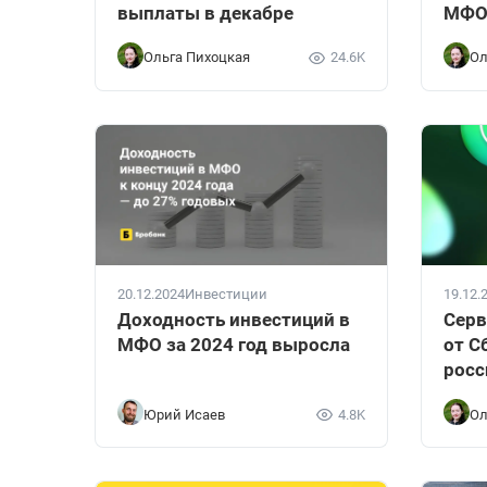
выплаты в декабре
МФ
Ольга Пихоцкая
24.6K
Ол
20.12.2024
Инвестиции
19.12.
Доходность инвестиций в
Серв
МФО за 2024 год выросла
от С
росс
Юрий Исаев
4.8K
Ол