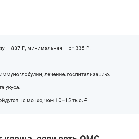
у — 807 ₽, минимальная — от 335 ₽.
 иммуноглобулин, лечение, госпитализацию.
а укуса.
йдутся не менее, чем 10–15 тыс. ₽.
т клеща, если есть ОМС