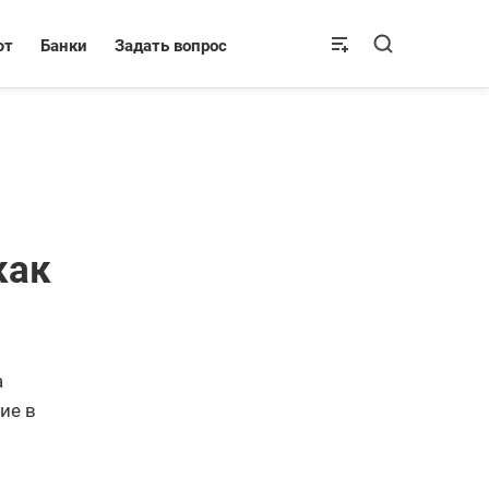
ют
Банки
Задать вопрос
как
а
ие в