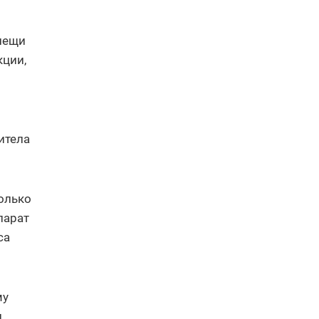
Клещи
кции,
итела
олько
парат
са
му
и