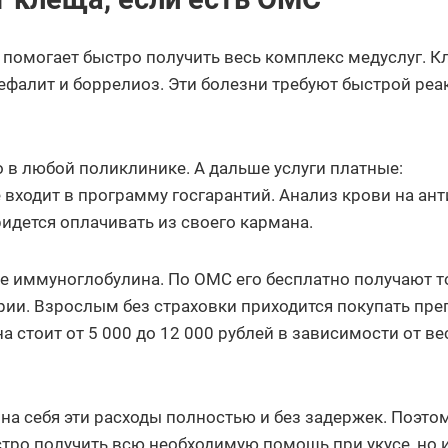
 помогает быстро получить весь комплекс медуслуг. 
ефалит и боррелиоз. Эти болезни требуют быстрой реа
 в любой поликлинике. А дальше услуги платные:
входит в программу госгарантий. Анализ крови на ант
ридется оплачивать из своего кармана.
ие иммуноглобулина. По ОМС его бесплатно получают т
ории. Взрослым без страховки приходится покупать пре
 стоит от 5 000 до 12 000 рублей в зависимости от ве
на себя эти расходы полностью и без задержек. Поэто
тро получить всю необходимую помощь при укусе, но 