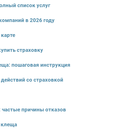
полный список услуг
компаний в 2026 году
 карте
купить страховку
еща: пошаговая инструкция
 действий со страховкой
: частые причины отказов
т клеща