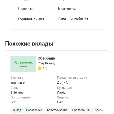
Новости
Контакты
Горячая линия
Личный кабинет
Похожие вклады
Сбербанк
СберВклад
1.5
Сумма от
Процентная ставка
₽
До 14%
100 000
Срок
Сумма до
1-36 мес.
Любая
Пополнение
Снятие
Есть
Нет
Вклад
Пополнение
Капитализация
Пролонгация
Досрочное за