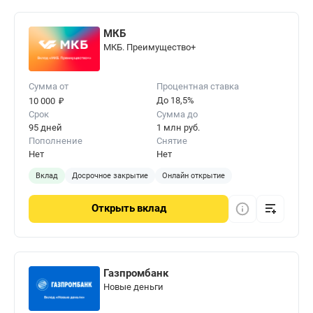
МКБ
МКБ. Преимущество+
Сумма от
Процентная ставка
₽
До 18,5%
10 000
Срок
Сумма до
95 дней
1 млн руб.
Пополнение
Снятие
Нет
Нет
Вклад
Досрочное закрытие
Онлайн открытие
Открыть
вклад
Газпромбанк
Новые деньги