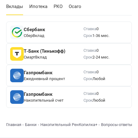
Вклады
Ипотека
РКО
Осаго
Ставка
0
Сбербанк
СберВклад
Срок
1-36 мес.
Ставка
0
Т-Банк (Тинькофф)
СмартВклад
Срок
2-24 мес.
Ставка
0
Газпромбанк
Ежедневный процент
Срок
Любой
Ставка
0
Газпромбанк
Накопительный счет
Срок
Любой
Главная
Банки
Накопительный РенКопилка+
Вопросы-ответы