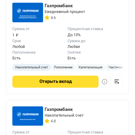
Газпромбанк
Ежедневный процент
4.6
Сумма от
Процентная ставка
₽
До 13%
1
Срок
Сумма до
Любой
Любая
Пополнение
Снятие
Есть
Есть
Накопительный счет
Пополнение
Капитализация
Частичное сняти
Открыть
вклад
Газпромбанк
Накопительный счет
4.8
Сумма от
Процентная ставка