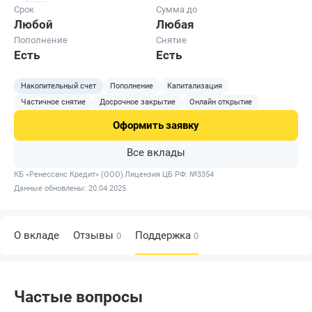
Срок
Сумма до
Любой
Любая
Пополнение
Снятие
Есть
Есть
Накопительный счет
Пополнение
Капитализация
Частичное снятие
Досрочное закрытие
Онлайн открытие
Оформить
заявку
Все вклады
КБ «Ренессанс Кредит» (ООО)
Лицензия ЦБ РФ: №3354
Данные обновлены: 20.04.2025
О вкладе
Отзывы
Поддержка
0
0
Частые вопросы