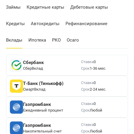
Займы
Кредитные карты
Дебетовые карты
Кредиты
Автокредиты
Рефинансирование
Вклады
Ипотека
РКО
Осаго
Ставка
0
Сбербанк
СберВклад
Срок
1-36 мес.
Ставка
0
Т-Банк (Тинькофф)
СмартВклад
Срок
2-24 мес.
Ставка
0
Газпромбанк
Ежедневный процент
Срок
Любой
Ставка
0
Газпромбанк
Накопительный счет
Срок
Любой