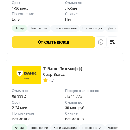
Срок
Сумма до
1-36 мес.
Любая
Пополнение
Снятие
Есть
Нет
Вклад
Пополнение
Капитализация
Пролонгация
Досрочное за
Открыть
вклад
Т-Банк (Тинькофф)
СмартВклад
4.7
Сумма от
Процентная ставка
₽
До 11,77%
50 000
Срок
Сумма до
2-24 мес.
30 млн руб.
Пополнение
Снятие
Возможно
Возможно
Вклад
Пополнение
Капитализация
Пролонгация
Частичное сня