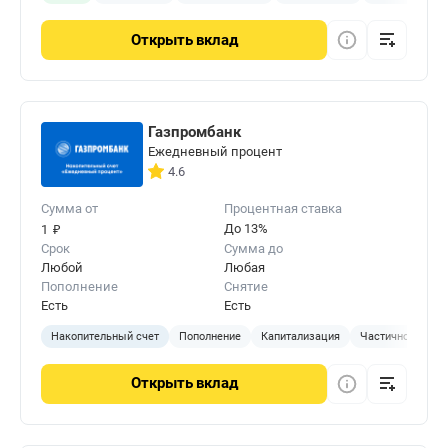
Открыть
вклад
Газпромбанк
Ежедневный процент
4.6
Сумма от
Процентная ставка
₽
До 13%
1
Срок
Сумма до
Любой
Любая
Пополнение
Снятие
Есть
Есть
Накопительный счет
Пополнение
Капитализация
Частичное сняти
Открыть
вклад