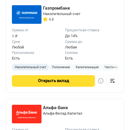
Газпромбанк
Накопительный счет
4.8
Сумма от
Процентная ставка
₽
До 14%
1
Срок
Сумма до
Любой
Любая
Пополнение
Снятие
Есть
Есть
Накопительный счет
Пополнение
Капитализация
Частичное сняти
Открыть
вклад
Альфа-Банк
Альфа‑Вклад Капитал
Сумма от
Процентная ставка