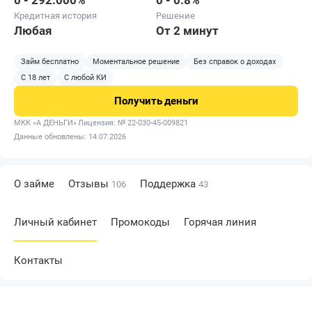
0 - 292.000%
0 - 0.8%
Кредитная история
Решение
Любая
От 2 минут
Займ бесплатно
Моментальное решение
Без справок о доходах
С 18 лет
С любой КИ
Получить
деньги
МКК «А ДЕНЬГИ»
Лицензия: № 22-030-45-009821
Данные обновлены: 14.07.2026
О займе
Отзывы
Поддержка
106
43
Личный кабинет
Промокоды
Горячая линия
Контакты