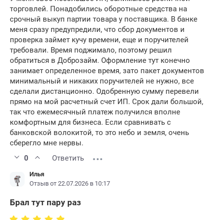
принять обоснованное решение и выбрать
торговлей. Понадобились оборотные средства на
срочный выкуп партии товара у поставщика. В банке
лучшую МФО.
меня сразу предупредили, что сбор документов и
проверка займет кучу времени, еще и поручителей
требовали. Время поджимало, поэтому решил
обратиться в Доброзайм. Оформление тут конечно
занимает определенное время, зато пакет документов
минимальный и никаких поручителей не нужно, все
сделали дистанционно. Одобренную сумму перевели
прямо на мой расчетный счет ИП. Срок дали большой,
так что ежемесячный платеж получился вполне
комфортным для бизнеса. Если сравнивать с
банковской волокитой, то это небо и земля, очень
сберегло мне нервы.
0
Ответить
Илья
Отзыв от 22.07.2026 в 10:17
Брал тут пару раз