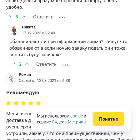
знаю. Деньги сразу мне перевели на карту, очень
удобно.
5
Ответить
Никита
17.12.2023 в 22:40
Обзванивают ли при оформлении займа? Пишут что
обзванивают а если ночью заявку подать они тоже
звонить будут или как?
5
Ответить
Роман
Отзыв от 12.03.2021 в 01:38
Рекомендую
Меня очень устроила услуга Компании «Доброзайм» —
Мы используем
cookie
и
Понятно
доставка денег курьером на дом. Деньги были нужны
сервис
Яндекс.Метрика
очень срочно, но не надолго. Условия займа меня
устроили, замечу. что они преимущественней, чем у