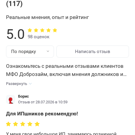
(117)
Реальные мнения, опыт и рейтинг
5.0
98 оценок
По порядку
Написать отзыв
Ознакомьтесь с реальными отзывами клиентов
МФО Доброзайм, включая мнения должников и
неплательщиков. Узнайте уровень
Развернуть
предоставляемых услуг, как компания ведет себя
Борис
в случае просрочки, что будет, если не платить по
Отзыв от 28.07.2026 в 10:59
задолженности, а также прочтите персональные
Для ИПшников рекомендую!
истории погашения. Выясните всю правду о МКК
Доброзайм , их репутации и рейтинге.
Оставьте
свой отзыв, чтобы помочь другим клиентам
У меня свое небольшое ИП, занимаюсь розничной