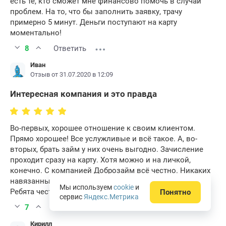
есть те, кто сможет мне финансово помочь в случаи
проблем. На то, что бы заполнить заявку, трачу
примерно 5 минут. Деньги поступают на карту
моментально!
8
Ответить
Иван
Отзыв от 31.07.2020 в 12:09
Интересная компания и это правда
Во-первых, хорошее отношение к своим клиентом.
Прямо хорошее! Все услужливые и всё такое. А, во-
вторых, брать займ у них очень выгодно. Зачисление
проходит сразу на карту. Хотя можно и на личкой,
конечно. С компанией Доброзайм всё честно. Никаких
навязанных страховок нет. Буквально прозрачно!
Мы используем
cookie
и
Ребята честные и в этом я уверен.
Понятно
сервис
Яндекс.Метрика
7
Ответить
Кирилл