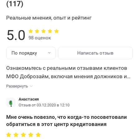
(117)
Реальные мнения, опыт и рейтинг
5.0
98 оценок
По порядку
Написать отзыв
Ознакомьтесь с реальными отзывами клиентов
МФО Доброзайм, включая мнения должников и
неплательщиков. Узнайте уровень
Развернуть
предоставляемых услуг, как компания ведет себя
Анастасия
в случае просрочки, что будет, если не платить по
Отзыв от 03.12.2020 в 12:10
задолженности, а также прочтите персональные
Мне очень повезло, что когда-то посоветовали
истории погашения. Выясните всю правду о МКК
обратиться в этот центр кредитования
Доброзайм , их репутации и рейтинге.
Оставьте
свой отзыв, чтобы помочь другим клиентам