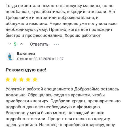
принять обоснованное решение и выбрать
Тогда не хватало немного на покупку машины, но во
лучшую МФО.
всех банках, куда обратилась, в кредите отказали. А в
Доброзайме и встретили доброжелательно, и
обслужили вежливо. Через неделю уже получила всю
необходимую сумму. Приятно, когда всё происходит
быстро и профессионально. Хорошо работают
5
Ответить
Валентина
Отзыв от 03.12.2020 в 11:37
Рекомендую вас!
Услугой и работой специалистов Доброзайма осталась
довольна. Обращалась сюда за кредитом, чтобы
приобрести квартиру. Одобрили кредит, предварительно
подробно дав всю необходимую информацию.
Вопросов у меня было много, на каждый из них
подробно ответили. Процентная ставка по кредиту
здесь устроила. Наконец-то приобрела квартиру, хочу