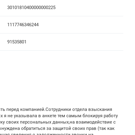
30101810400000000225
1117746346244
91535801
сть перед компанией.Сотрудники отдела взыскания
 я не указывала в анкете тем самым блокируя работу
тку своих персональных данных,на взаимодействие с
ынуждена обратиться за защитой своих прав (так как
ашая сведения о задолженности,звонки на