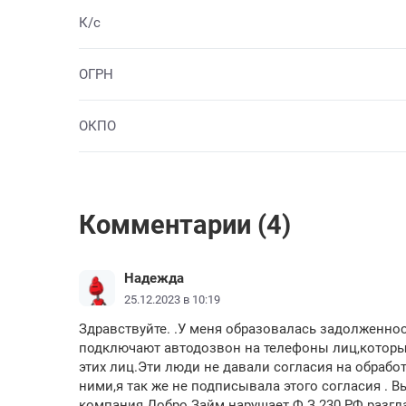
К/с
ОГРН
ОКПО
Комментарии (4)
Надежда
25.12.2023 в 10:19
Здравствуйте. .У меня образовалась задолженно
подключают автодозвон на телефоны лиц,которых
этих лиц.Эти люди не давали согласия на обрабо
ними,я так же не подписывала этого согласия . В
компания Добро Займ нарушает Ф.З 230 РФ разгл