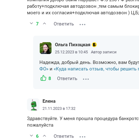
работу+подключая автодозвон ,тем самым блокир
моего и их согласия+подключая автодозвон ) Ц,Б
7
Ответить
Ольга Пихоцкая
25.12.2023 в 10:45
Автор записи
Надежда, добрый день. Возможно, вам буд
ФО»
и
«Куда написать отзыв, чтобы решить
8
Ответить
Елена
21.11.2023 в 17:32
Здравствуйте. У меня прошла процедура банкротс
пожалуйста
6
Ответить