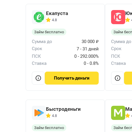
Екапуста
Ю
4.8
Займ бесплатно
Займ бес
₽
Сумма до
30 000
Сумма до
Срок
Срок
7 - 31 дней
ПСК
0 - 292.000%
ПСК
Ставка
0 - 0.8%
Ставка
деньги
Получить
Быстроденьги
Ма
4.8
Займ бесплатно
Займ бес