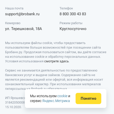
Наша почта
Телефон
support@brobank.ru
8 800 300 43 83
Кемерово
Режим работы
ул. Терешковой, 18А
Круглосуточно
Мы используем файлы cookie, чтобы предоставить
пользователям больше возможностей при посещении сайта
Бробанк.ру. Продолжая пользоваться сайтом, вы даёте согласие
на использование cookie и обработку персональных данных.
Условия использования
смотрите здесь
.
Сервис не занимается деятельностью по предоставлению
банковских услуг и выдаче займов. Содержание сайта не
является рекомендацией или офертой, вся информация носит
ознакомительный характер. При использовании материалов
гиперссылка на Brobank.ru обязательна.
Мы используем
cookie
и
ИП Ярошевский Д.И. ИНН: 423082922740. ОГРНИП:
Понятно
сервис
Яндекс.Метрика
318420500081301. Свидетельство на товарный знак № 779639 от
15.10.2020.