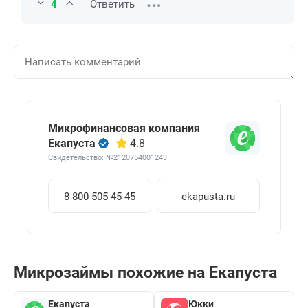
4
Ответить
Микрофинансовая компания
Екапуста
4.8
Свидетельство: №2120754001243
8 800 505 45 45
ekapusta.ru
Микрозаймы похожие на Екапуста
Екапуста
Юкки