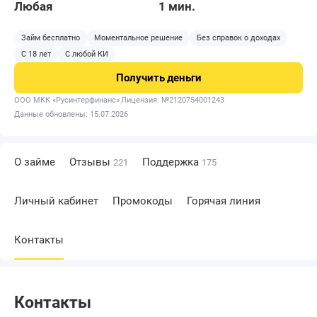
Любая
1 мин.
Займ бесплатно
Моментальное решение
Без справок о доходах
С 18 лет
С любой КИ
Получить
деньги
ООО МКК «Русинтерфинанс»
Лицензия: №2120754001243
Данные обновлены: 15.07.2026
О займе
Отзывы
Поддержка
221
175
Личный кабинет
Промокоды
Горячая линия
Контакты
Контакты