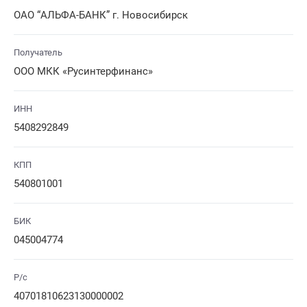
ОАО “АЛЬФА-БАНК” г. Новосибирск
Получатель
ООО МКК «Русинтерфинанс»
ИНН
5408292849
КПП
540801001
БИК
045004774
Р/с
40701810623130000002