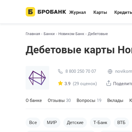
Журнал
Карты
Кредит
Главная
Банки
Новиком Банк
Дебетовые
Дебетовые карты Но
8 800 250 70 07
novikom
3.9
(29 оценок)
Поделит
О банке
Отзывы
30
Вопросы
19
Вклады
К
Все
МИР
Детские
Т-Банк
ВТБ