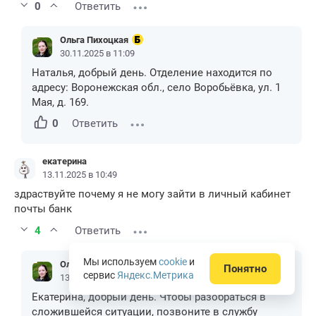
0
Ответить
Ольга Пихоцкая
30.11.2025 в 11:09
Наталья, добрый день. Отделение находится по
адресу: Воронежская обл., село Воробьёвка, ул. 1
Мая, д. 169.
0
Ответить
екатерина
13.11.2025 в 10:49
здраствуйте почему я не могу зайти в личный кабинет
почты банк
4
Ответить
Мы используем
cookie
и
Ольга Пихоцкая
Понятно
сервис
Яндекс.Метрика
13.11.2025 в 10:50
Екатерина, добрый день. Чтобы разобраться в
сложившейся ситуации, позвоните в службу