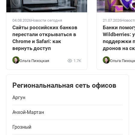
04.08.2026
Новости сегодня
21.07.2026
Новост
Сайты российских банков
Банки помог
перестали открываться в
Wildberries:
Chrome и Safari: как
поддержки п
вернуть доступ
дронов на с
Ольга Пихоцкая
1.7K
Ольга Пихоц
Региональнальная сеть офисов
Аргун
Ачхой-Мартан
Грозный