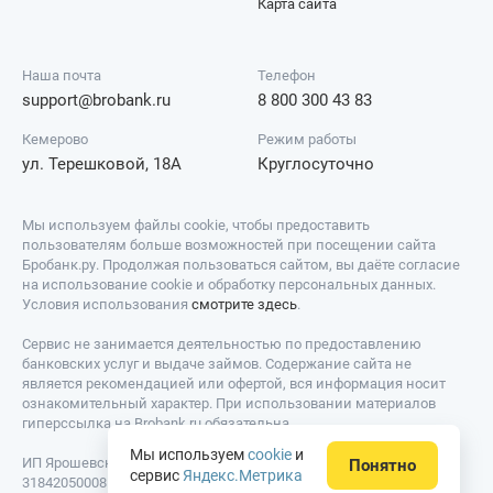
Карта сайта
Наша почта
Телефон
support@brobank.ru
8 800 300 43 83
Кемерово
Режим работы
ул. Терешковой, 18А
Круглосуточно
Мы используем файлы cookie, чтобы предоставить
пользователям больше возможностей при посещении сайта
Бробанк.ру. Продолжая пользоваться сайтом, вы даёте согласие
на использование cookie и обработку персональных данных.
Условия использования
смотрите здесь
.
Сервис не занимается деятельностью по предоставлению
банковских услуг и выдаче займов. Содержание сайта не
является рекомендацией или офертой, вся информация носит
ознакомительный характер. При использовании материалов
гиперссылка на Brobank.ru обязательна.
Мы используем
cookie
и
ИП Ярошевский Д.И. ИНН: 423082922740. ОГРНИП:
Понятно
сервис
Яндекс.Метрика
318420500081301. Свидетельство на товарный знак № 779639 от