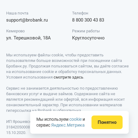
Наша почта
Телефон
support@brobank.ru
8 800 300 43 83
Кемерово
Режим работы
ул. Терешковой, 18А
Круглосуточно
Мы используем файлы cookie, чтобы предоставить
пользователям больше возможностей при посещении сайта
Бробанк.ру. Продолжая пользоваться сайтом, вы даёте согласие
на использование cookie и обработку персональных данных.
Условия использования
смотрите здесь
.
Сервис не занимается деятельностью по предоставлению
банковских услуг и выдаче займов. Содержание сайта не
является рекомендацией или офертой, вся информация носит
ознакомительный характер. При использовании материалов
гиперссылка на Brobank.ru обязательна.
Мы используем
cookie
и
ИП Ярошевский Д.И. ИНН: 423082922740. ОГРНИП:
Понятно
сервис
Яндекс.Метрика
318420500081301. Свидетельство на товарный знак № 779639 от
15.10.2020.