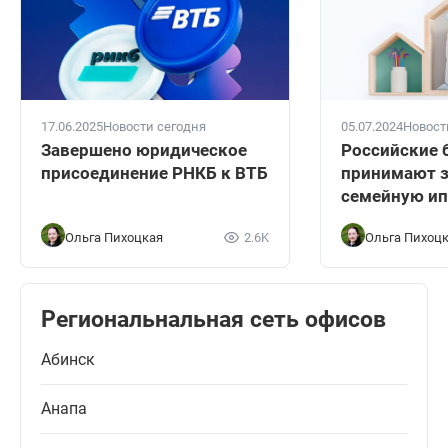
17.06.2025
Новости сегодня
05.07.2024
Новост
Завершено юридическое
Российские 
присоединение РНКБ к ВТБ
принимают з
семейную ип
Ольга Пихоцкая
2.6K
Ольга Пихоц
Региональнальная сеть офисов
Абинск
Анапа