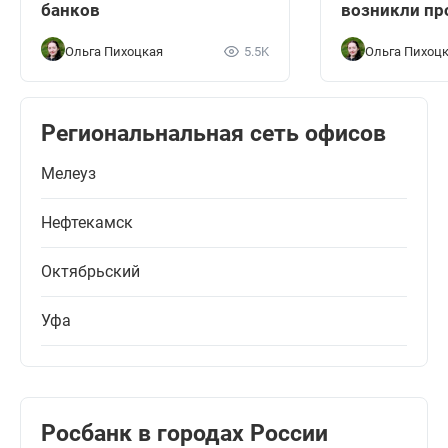
банков
возникли п
Ольга Пихоцкая
5.5K
Ольга Пихоц
Региональнальная сеть офисов
Мелеуз
Нефтекамск
Октябрьский
Уфа
Росбанк в городах России