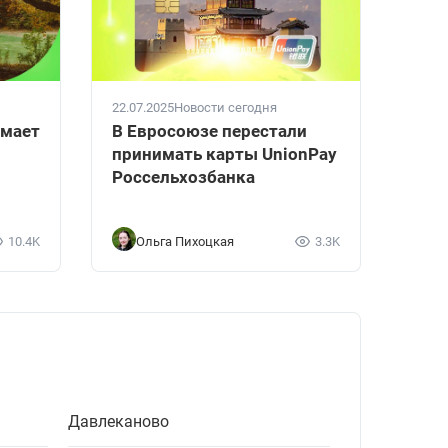
22.07.2025
Новости сегодня
имает
В Евросоюзе перестали
принимать карты UnionPay
Россельхозбанка
10.4K
Ольга Пихоцкая
3.3K
Давлеканово