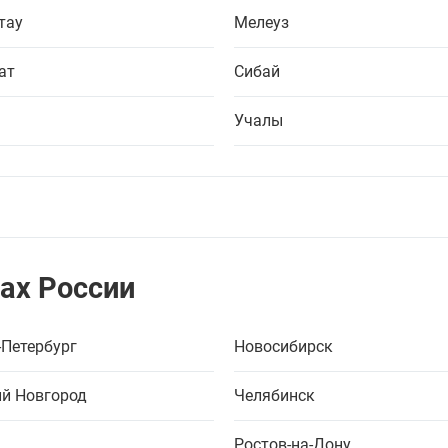
тау
Мелеуз
ат
Сибай
Учалы
ах России
-Петербург
Новосибирск
й Новгород
Челябинск
Ростов-на-Дону