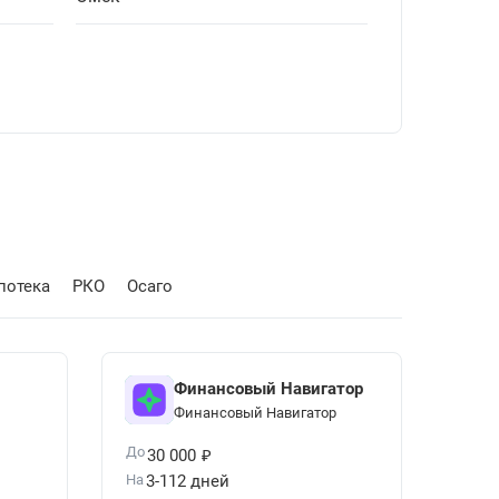
потека
РКО
Осаго
Финансовый Навигатор
Финансовый Навигатор
₽
До
30 000
На
3-112 дней