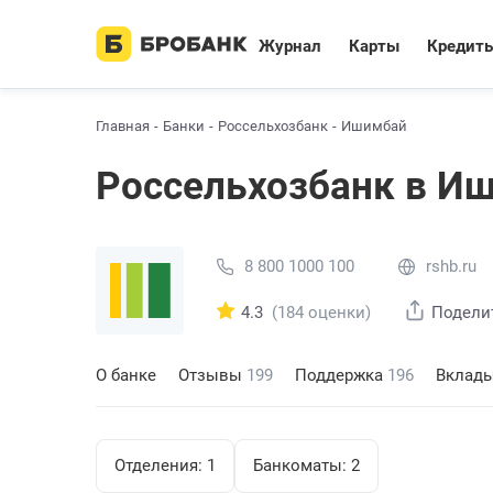
Журнал
Карты
Кредит
Главная
Банки
Россельхозбанк
Ишимбай
Россельхозбанк в И
8 800 1000 100
rshb.ru
4.3
(184 оценки)
Подели
О банке
Отзывы
199
Поддержка
196
Вклад
Отделения:
1
Банкоматы:
2