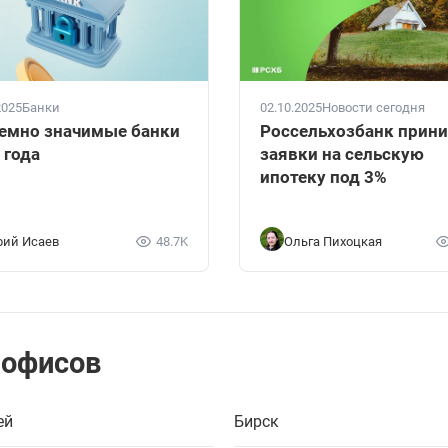
2025
Банки
02.10.2025
Новости сегодня
емно значимые банки
Россельхозбанк прин
 года
заявки на сельскую
ипотеку под 3%
ий Исаев
48.7K
Ольга Пихоцкая
 офисов
ей
Бирск