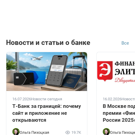
Новости и статьи о банке
Все
16.07.2026
Новости сегодня
16.02.2026
Новост
Т-Банк за границей: почему
В Москве по
сайт и приложение не
премии «Фин
открываются
России 2025
Ольга Пихоцкая
19.7K
Ольга Пихоц