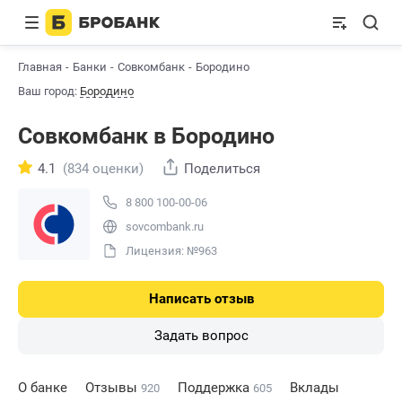
Главная
Банки
Совкомбанк
Бородино
Ваш город:
Бородино
Совкомбанк в Бородино
4.1
(834 оценки)
Поделиться
8 800 100-00-06
sovcombank.ru
Лицензия: №963
Написать отзыв
Задать вопрос
О банке
Отзывы
Поддержка
Вклады
920
605