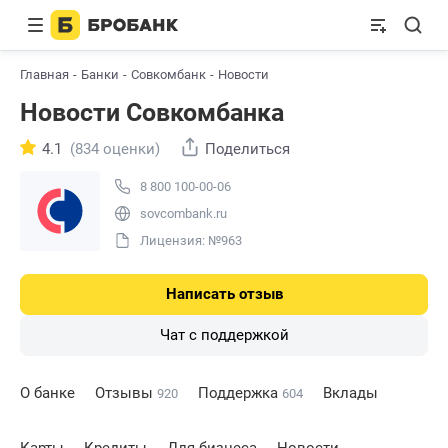
Главная
Банки
Совкомбанк
Новости
Новости Совкомбанка
4.1
(834 оценки)
Поделиться
8 800 100-00-06
sovcombank.ru
Лицензия: №963
Написать отзыв
Чат с поддержкой
О банке
Отзывы
Поддержка
Вклады
920
604