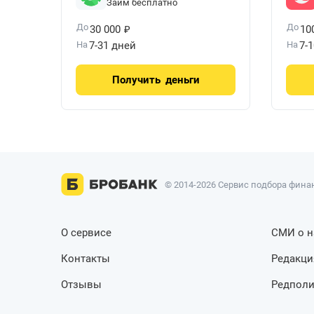
Займ бесплатно
₽
До
До
30 000
10
На
7-31 дней
На
7-
Получить
деньги
© 2014-2026 Сервис подбора финан
О сервисе
СМИ о н
Контакты
Редакци
Отзывы
Редполи