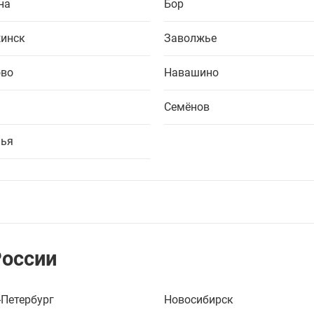
на
Бор
инск
Заволжье
во
Навашино
Семёнов
ья
России
-Петербург
Новосибирск