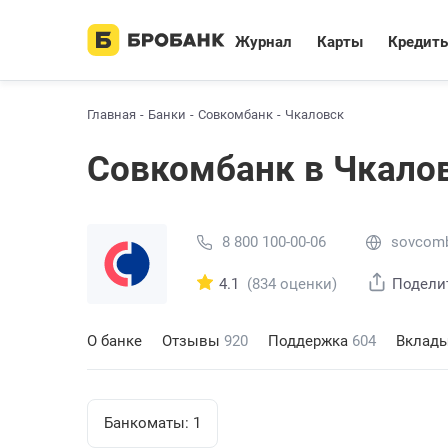
Журнал
Карты
Кредит
Главная
Банки
Совкомбанк
Чкаловск
Совкомбанк в Чкало
8 800 100-00-06
sovcomb
4.1
(834 оценки)
Подели
О банке
Отзывы
920
Поддержка
604
Вклад
Банкоматы:
1