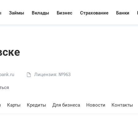
ы
Займы
Вклады
Бизнес
Страхование
Банки
вске
ank.ru
Лицензия: №963
ться
ы
Карты
Кредиты
Для бизнеса
Новости
Контакты