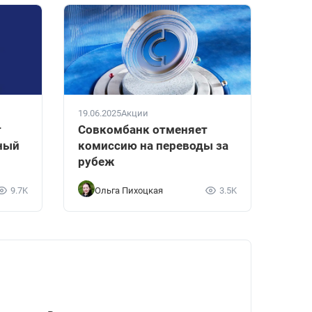
19.06.2025
Акции
т
Совкомбанк отменяет
ный
комиссию на переводы за
рубеж
9.7K
Ольга Пихоцкая
3.5K