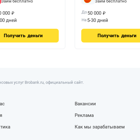
Займ бесплатно
Займ бесплатно
₽
₽
До
0 000
50 000
100 дней
На
5-30 дней
Получить
деньги
Получить
деньги
совых услуг Brobank.ru, официальный сайт.
ас
Вакансии
я
Реклама
тика
Как мы зарабатываем