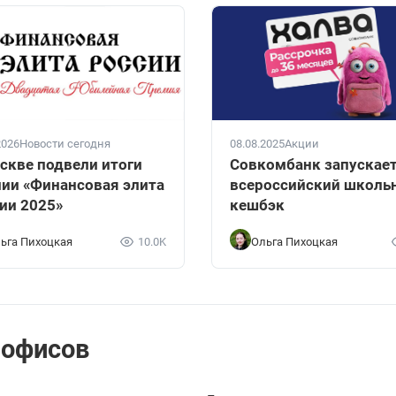
2026
Новости сегодня
08.08.2025
Акции
скве подвели итоги
Совкомбанк запускае
ии «Финансовая элита
всероссийский школь
ии 2025»
кешбэк
ьга Пихоцкая
10.0K
Ольга Пихоцкая
 офисов