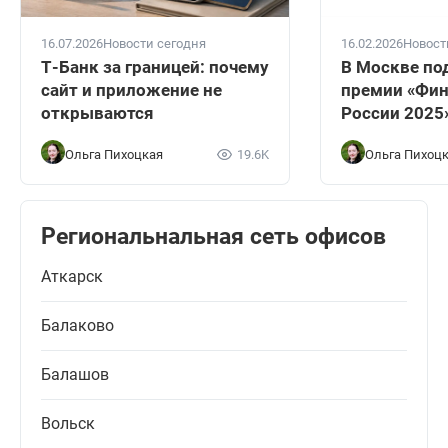
16.07.2026
Новости сегодня
16.02.2026
Новост
Т-Банк за границей: почему
В Москве по
сайт и приложение не
премии «Фин
открываются
России 2025
Ольга Пихоцкая
19.6K
Ольга Пихоц
Региональнальная сеть офисов
Аткарск
Балаково
Балашов
Вольск