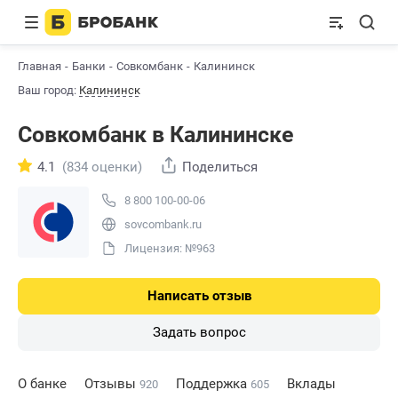
Главная
Банки
Совкомбанк
Калининск
Ваш город:
Калининск
Совкомбанк в Калининске
4.1
(834 оценки)
Поделиться
8 800 100-00-06
sovcombank.ru
Лицензия: №963
Написать отзыв
Задать вопрос
О банке
Отзывы
Поддержка
Вклады
920
605