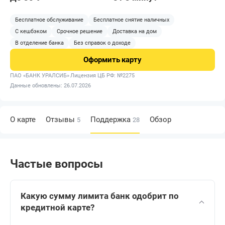
Бесплатное обслуживание
Бесплатное снятие наличных
С кешбэком
Срочное решение
Доставка на дом
В отделение банка
Без справок о доходе
Оформить
карту
ПАО «БАНК УРАЛСИБ»
Лицензия ЦБ РФ: №2275
Данные обновлены: 26.07.2026
О карте
Отзывы
Поддержка
Обзор
5
28
Частые вопросы
Какую сумму лимита банк одобрит по
кредитной карте?