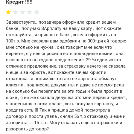
Кредит !!!!!
Здравствуйте.. позавчера оформила кредит вашем
банке , получаю ЗАрплату на вашу карту . Вот скажите
пожалуйста., я пришла в банк , хотела оформить на
100т.р. Мне сказали вам одобрили на 300т.ря ей говорю
мне столько не нужна , она говорит мне если что
вернете , я у нее спросила есть подводные камни , она
сказала это выходное предложение, 29 %годовых это
отличное предложение, за страховку нечего не сказала
и еще и за юриста , вот скажите зачем юрист и
страховка , я понимаю что это ее зарплата обманут
клиента , подписала документы и даже не посмотрела
на сколько бы переплата за эти годы и была просит в
шоке , я ей же сказала девушка это мой первый кредит ,
я новенькая в этом плане , хоть получал зарплату, и
кредита есть !!! Так я пришла домой посмотрела
договор и проста упала , сняли 56 т.р страховку и еще и
за юриста …. 15 т.р . Могу отказать еще от страховки и
разорвать договор?