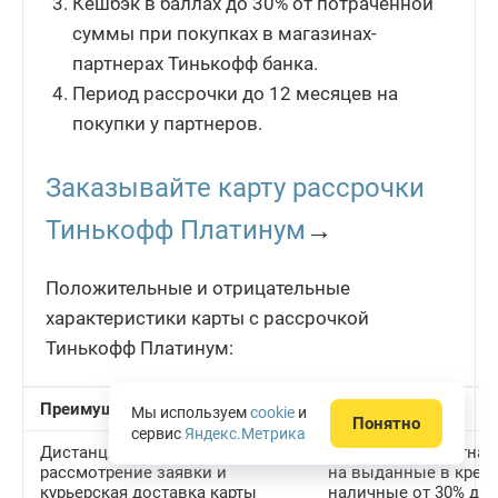
Кешбэк в баллах до 30% от потраченной
суммы при покупках в магазинах-
партнерах Тинькофф банка.
Период рассрочки до 12 месяцев на
покупки у партнеров.
Заказывайте карту рассрочки
Тинькофф Платинум
→
Положительные и отрицательные
характеристики карты с рассрочкой
Тинькофф Платинум:
Преимущества
Недостатки
Мы используем
cookie
и
Понятно
сервис
Яндекс.Метрика
Дистанционный заказ,
Высокая процентная
рассмотрение заявки и
на выданные в кред
курьерская доставка карты
наличные от 30% до 