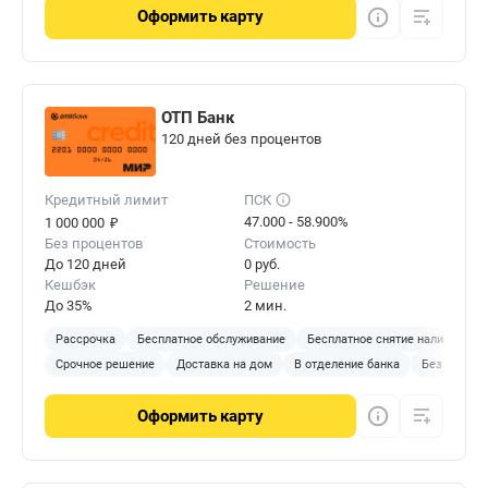
Оформить
карту
ОТП Банк
120 дней без процентов
Кредитный лимит
ПСК
₽
47.000 - 58.900%
1 000 000
Без процентов
Стоимость
До 120 дней
0 руб.
Кешбэк
Решение
До 35%
2 мин.
Рассрочка
Бесплатное обслуживание
Бесплатное снятие наличных
Срочное решение
Доставка на дом
В отделение банка
Без справо
Оформить
карту