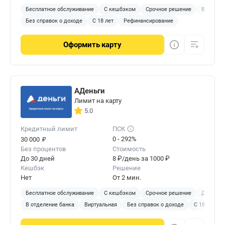
Бесплатное обслуживание
С кешбэком
Срочное решение
Виртуал
Без справок о доходе
С 18 лет
Рефинансирование
Оформить
карту
АДеньги
Лимит на карту
5.0
Кредитный лимит
ПСК
₽
0 - 292%
30 000
Без процентов
Стоимость
До 30 дней
8 ₽/день за 1000 ₽
Кешбэк
Решение
Нет
От 2 мин.
Бесплатное обслуживание
С кешбэком
Срочное решение
Доставка
В отделение банка
Виртуальная
Без справок о доходе
С 18 лет