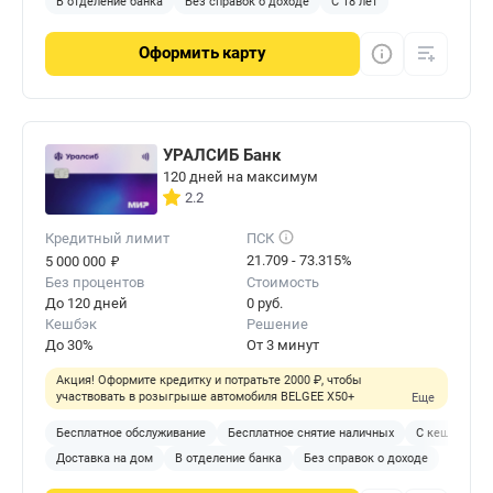
В отделение банка
Без справок о доходе
С 18 лет
Оформить
карту
УРАЛСИБ Банк
120 дней на максимум
2.2
Кредитный лимит
ПСК
₽
21.709 - 73.315%
5 000 000
Без процентов
Стоимость
До 120 дней
0 руб.
Кешбэк
Решение
До 30%
От 3 минут
Акция! Оформите кредитку и потратьте 2000 ₽, чтобы
участвовать в розыгрыше автомобиля BELGEE X50+
Еще
Бесплатное обслуживание
Бесплатное снятие наличных
С кешбэком
Доставка на дом
В отделение банка
Без справок о доходе