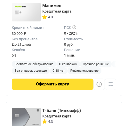
Манимен
Кредитная карта
4.9
Кредитный лимит
ПСК
₽
0 - 292%
30 000
Без процентов
Стоимость
До 21 дней
0 руб.
Кешбэк
Решение
5%
1 мин.
Бесплатное обслуживание
С кешбэком
Срочное решение
Виртуал
Без справок о доходе
С 18 лет
Рефинансирование
Оформить
карту
Т-Банк (Тинькофф)
Кредитная карта
4.3