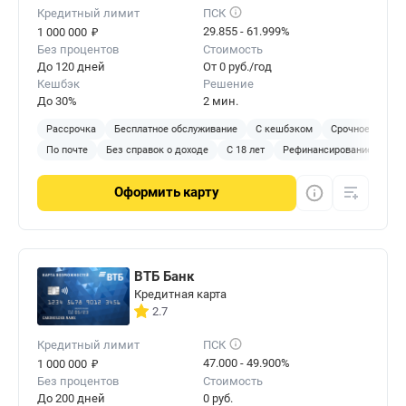
Кредитный лимит
ПСК
₽
29.855 - 61.999%
1 000 000
Без процентов
Стоимость
До 120 дней
От 0 руб./год
Кешбэк
Решение
До 30%
2 мин.
Рассрочка
Бесплатное обслуживание
С кешбэком
Срочное решен
По почте
Без справок о доходе
С 18 лет
Рефинансирование
Оформить
карту
ВТБ Банк
Кредитная карта
2.7
Кредитный лимит
ПСК
₽
47.000 - 49.900%
1 000 000
Без процентов
Стоимость
До 200 дней
0 руб.