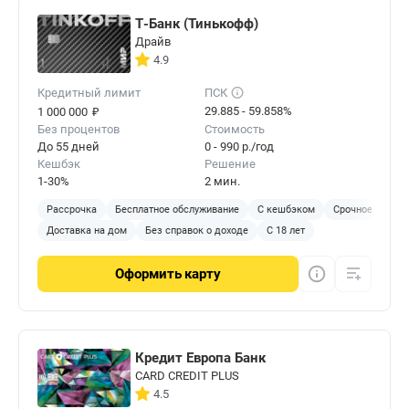
Т-Банк (Тинькофф)
Драйв
4.9
Кредитный лимит
ПСК
₽
29.885 - 59.858%
1 000 000
Без процентов
Стоимость
До 55 дней
0 - 990 р./год
Кешбэк
Решение
1-30%
2 мин.
Рассрочка
Бесплатное обслуживание
С кешбэком
Срочное решен
Доставка на дом
Без справок о доходе
С 18 лет
Оформить
карту
Кредит Европа Банк
CARD CREDIT PLUS
4.5