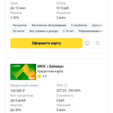
Срок
Плата
До 12 мес.
От 0 руб.
Кешбэк
Решение
1-30%
2 мин.
Рассрочка
Бесплатное обслуживание
С кешбэком
Срочное решен
По почте
Без справок о доходе
С 18 лет
Рефинансирование
Оформить
карту
МКК «Займер»
Кредитная карта
4.5
Кредитный лимит
ПСК
₽
237.25 - 292.00%
100 000
Без процентов
Стоимость
До 0 дней
0 руб.
Кешбэк
Решение
До 30%
5 мин.