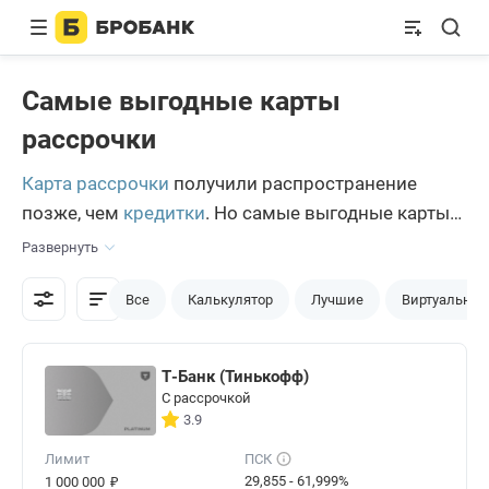
Самые выгодные карты
рассрочки
Карта рассрочки
получили распространение
позже, чем
кредитки
. Но самые выгодные карты
рассрочки, которые пользуются высоким
Развернуть
спросом, плотно заняли свою нишу на рынке.
Чтобы сделать правильный выбор и не
Все
Калькулятор
Лучшие
Виртуальны
переплатить лишнего, важно определить те
параметры, которые станут для вас решающими
Т-Банк (Тинькофф)
при подаче заявки.
С рассрочкой
3.9
Лимит
ПСК
₽
29,855 - 61,999%
1 000 000