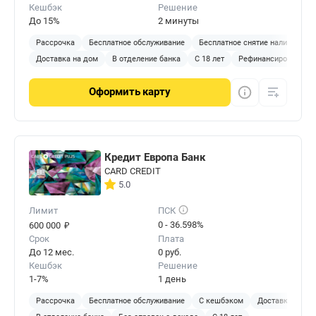
Кешбэк
Решение
До 15%
2 минуты
Рассрочка
Бесплатное обслуживание
Бесплатное снятие наличных
Доставка на дом
В отделение банка
С 18 лет
Рефинансирование
Оформить
карту
Кредит Европа Банк
CARD CREDIT
5.0
Лимит
ПСК
₽
0 - 36.598%
600 000
Срок
Плата
До 12 мес.
0 руб.
Кешбэк
Решение
1-7%
1 день
Рассрочка
Бесплатное обслуживание
С кешбэком
Доставка на до