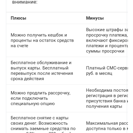
внимание:
Плюсы
Минусы
Высокие штрафы за
Можно получить кешбэк и
просрочку платежа, к
проценты на остаток средств
включают фиксиров
на счете
платежи и проценты 
суммы просрочки
Бесплатное обслуживание и
выпуск карты. Бесплатный
Платный СМС-сервис 
перевыпуск после истечения
руб. в месяц
срока действия
Необходима постоян
Можно продлить рассрочку,
регистрация в регион
если подключить
присутствия банка и
специальную опцию
получения карты
Бесплатное снятие с карты
своих денег. Возможность
Максимальная расср
снимать заемные средства по
доступна только в ма