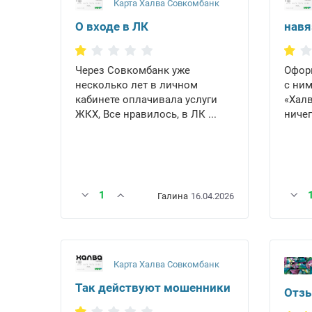
Карта Халва Совкомбанк
О входе в ЛК
навя
Через Совкомбанк уже
Оформ
несколько лет в личном
с ним
кабинете оплачивала услуги
«Халв
ЖКХ, Все нравилось, в ЛК ...
ничег
1
Галина
16.04.2026
Карта Халва Совкомбанк
Так действуют мошенники
Отз