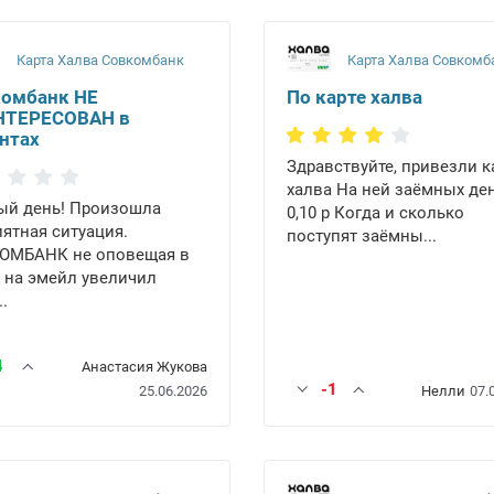
Карта Халва Совкомбанк
Карта Халва Совкомб
омбанк НЕ
По карте халва
НТЕРЕСОВАН в
нтах
Здравствуйте, привезли к
халва На ней заёмных де
ый день! Произошла
0,10 р Когда и сколько
ятная ситуация.
поступят заёмны...
ОМБАНК не оповещая в
 на эмейл увеличил
..
4
Анастасия Жукова
-1
25.06.2026
Нелли
07.