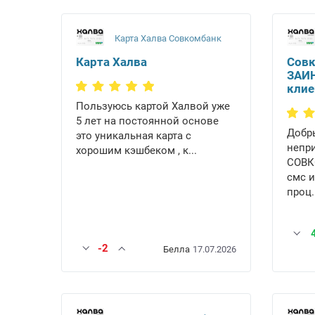
Карта Халва Совкомбанк
Карта Халва
Совк
ЗАИ
клие
Пользуюсь картой Халвой уже
5 лет на постоянной основе
Добр
это уникальная карта с
непри
хорошим кэшбеком , к...
СОВК
смс и
проц.
-2
Белла
17.07.2026