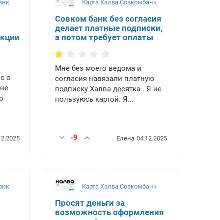
анк
Карта Халва Совкомбанк
Совком банк без согласия
делает платные подписки,
акции
а потом требует оплаты
Мне без моего ведома и
с о
согласия навязали платную
не
подписку Халва десятка . Я не
о
пользуюсь картой. Я...
-9
12.2025
Елена
04.12.2025
анк
Карта Халва Совкомбанк
Просят деньги за
возможность оформления