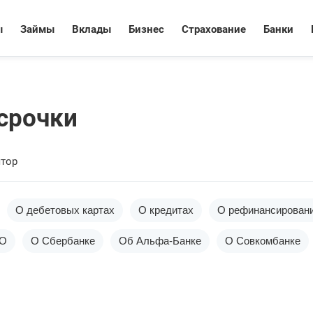
ы
Займы
Вклады
Бизнес
Страхование
Банки
срочки
ятор
О дебетовых картах
О кредитах
О рефинансирован
ГО
О Сбербанке
Об Альфа-Банке
О Совкомбанке