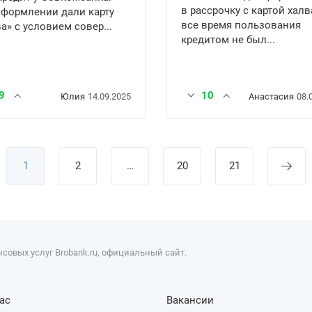
в рассрочку с картой халв
оформлении дали карту
все время пользования
а» с условием совер...
кредитом не был...
9
10
Юлия
14.09.2025
Анастасия
08.
1
2
…
20
21
совых услуг Brobank.ru, официальный сайт.
ас
Вакансии