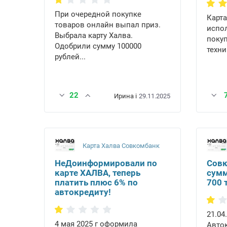
При очередной покупке
Карта
товаров онлайн выпал приз.
испо
Выбрала карту Халва.
покуп
Одобрили сумму 100000
техни
рублей...
22
Ирина i
29.11.2025
Карта Халва Совкомбанк
НеДоинформировали по
Совк
карте ХАЛВА, теперь
сумм
платить плюс 6% по
700 
автокредиту!
21.04
4 мая 2025 г оформила
Авток