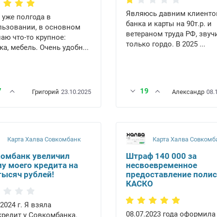
Являюсь давним клиент
 уже полгода в
банка и карты на 90т.р. и
льзовании, в основном
ветераном труда РФ, звуч
аю что-то крупное:
только гордо. В 2025 ...
ка, мебель. Очень удобн...
7
19
Григорий
23.10.2025
Александр
08.
Карта Халва Совкомбанк
Карта Халва Совкомб
омбанк увеличил
Штраф 140 000 за
у моего кредита на
несвоевременное
тысяч рублей!
предоставление полис
КАСКО
.2024 г. Я взяла
08.07.2023 года оформила
редит у Совкомбанка.