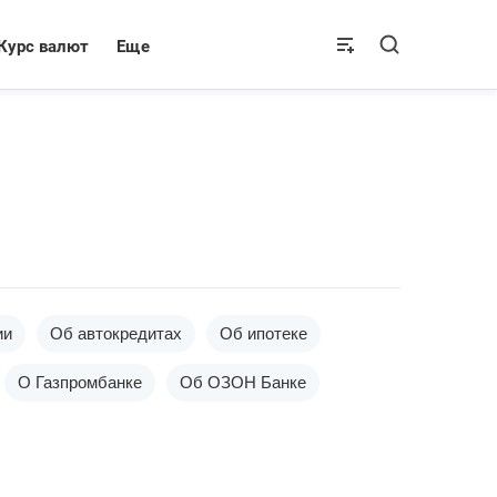
Курс валют
Еще
ии
Об автокредитах
Об ипотеке
О Газпромбанке
Об ОЗОН Банке