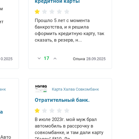
кредитной карты
ом
Прошло 5 лет с момента
ит
банкротства, и я решила
оформить кредитную карту, так
сказать, в резерв, н...
17
10.2025
Ольна
28.09.2025
анк
Карта Халва Совкомбанк
Отратительный банк.
а
В июле 2023г. мой муж брал
автомобиль в рассрочку в
совкомбанке, и там дали карту
 Авто
"Халву" 5*10. Дв...