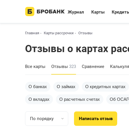
Журнал
Карты
Кредит
Главная
Карты рассрочки
Отзывы
Отзывы о картах рас
Все карты
Отзывы
323
Сравнение
Калькул
О банках
О займах
О кредитных картах
О вкладах
О расчетных счетах
Об ОСА
По порядку
Написать отзыв