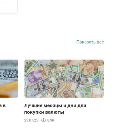
ть
ть
Показать все
ть
ть
ть
а в
Лучшие месяцы и дни для
покупки валюты
23.07.25
8.9K
ть