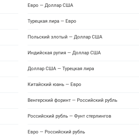
16.1067
Рассчита
Евро — Доллар США
+0.1915
Турецкая лира — Евро
27.8682
Рассчита
+0.1653
Польский злотый — Доллар США
Индийская рупия — Доллар США
58.6150
Рассчита
+0.5744
Доллар США — Турецкая лира
101.3026
Рассчита
+0.6377
Китайский юань — Евро
Венгерский форинт — Российский рубль
39.0544
Рассчита
+0.2445
Российский рубль — Фунт стерлингов
Евро — Российский рубль
12.6863
Рассчита
+0.1038