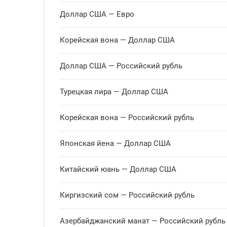
Доллар США — Евро
Египетский фунт
10 EGP
Корейская вона — Доллар США
Доллар США — Российский рубль
Грузинский лари
1 GEL
Турецкая лира — Доллар США
Гонконгский доллар
1 HKD
Корейская вона — Российский рубль
Японская йена — Доллар США
Венгерский форинт
100 HUF
Китайский юань — Доллар США
Киргизский сом — Российский рубль
Индонезийская рупия
10000 IDR
Азербайджанский манат — Российский рубль