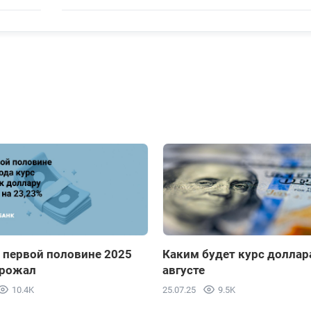
86.2971
Рассчита
+0.7896
51.8204
Рассчита
+0.2083
93.9583
Рассчита
+0.8677
57.9130
Рассчита
+0.7767
17.5765
Рассчита
 первой половине 2025
Каким будет курс доллар
+0.2502
орожал
августе
10.4K
25.07.25
9.5K
47.2936
Рассчита
+0.4489