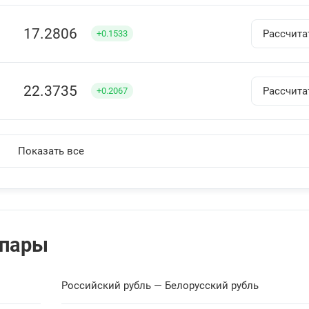
17.2806
Рассчита
+0.1533
22.3735
Рассчита
+0.2067
22.4394
Рассчита
+0.212
Показать все
57.7548
Рассчита
+0.3705
 пары
48.3332
Рассчита
+0.4463
Российский рубль — Белорусский рубль