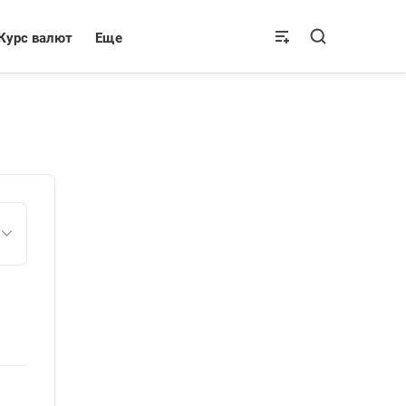
Курс валют
Еще
итайский юань