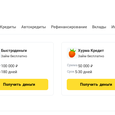
86.2125
Рассчита
+0.5761
Кредиты
Автокредиты
Рефинансирование
Вклады
И
48.2194
Рассчита
+0.254
Быстроденьги
Хурма Кредит
Займ бесплатно
Займ бесплатно
22.0144
Рассчита
+0.1518
₽
₽
а
Сумма
100 000
50 000
-180 дней
Срок
5-30 дней
22.5732
Получить
деньги
Получить
деньги
Рассчита
+0.2084
18.0253
Рассчита
+0.1362