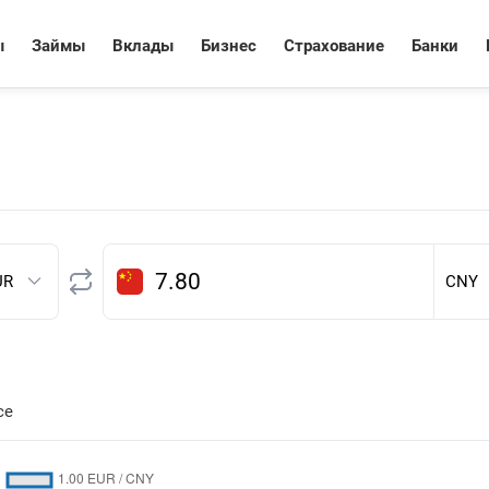
ы
Займы
Вклады
Бизнес
Страхование
Банки
Евро
К
се