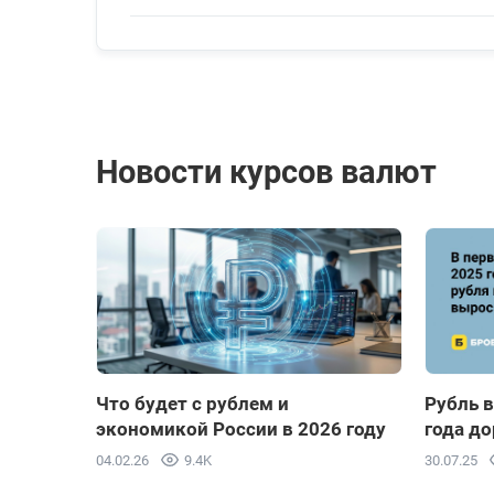
Индийская рупия
100 INR
Японская йена
100 JPY
Новости курсов валют
Киргизский сом
100 KGS
Корейская вона
1000 KRW
Казахстанский тенге
100 KZT
Что будет с рублем и
Рубль в
экономикой России в 2026 году
года д
04.02.26
9.4K
30.07.25
Молдавский лей
10 MDL