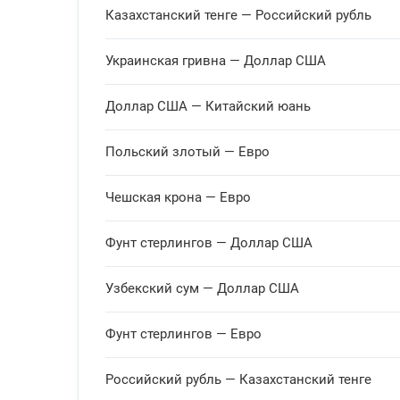
Бразильский реал
1 BRL
Казахстанский тенге — Российский рубль
Украинская гривна — Доллар США
Белорусский рубль
1 BYN
Доллар США — Китайский юань
Польский злотый — Евро
Канадский доллар
1 CAD
Чешская крона — Евро
Швейцарский франк
1 CHF
Фунт стерлингов — Доллар США
Узбекский сум — Доллар США
Чешская крона
10 CZK
Фунт стерлингов — Евро
Российский рубль — Казахстанский тенге
Датская крона
1 DKK