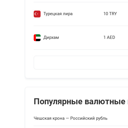
Турецкая лира
10 TRY
Дирхам
1 AED
Армянский драм
100 AMD
Австралийский доллар
1 AUD
Популярные валютные
Азербайджанский манат
1 AZN
Чешская крона — Российский рубль