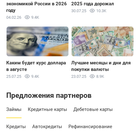
экономикой России в 2026
2025 года дорожал
году
30.07.25
10.3K
Норвежская крона
10 NOK
04.02.26
9.4K
85.6364
Рассчитать
+0.8599
Новозеландский доллар
1 NZD
Каким будет курс доллара
Лучшие месяцы и дни для
47.9654
Рассчитать
+0.4599
в августе
покупки валюты
25.07.25
9.4K
23.07.25
8.9K
Польский злотый
1 PLN
Предложения партнеров
21.8626
Рассчитать
+0.1774
Займы
Кредитные карты
Дебетовые карты
Кредиты
Автокредиты
Рефинансирование
Катарский риал
1 QAR