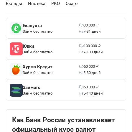
22.3648
Рассчитать
+0.1315
Вклады
Ипотека
РКО
Осаго
Румынский лей
1 RON
₽
До
Екапуста
30 000
Займ бесплатно
На
7-31 дней
17.8891
Рассчитать
+0.0946
₽
До
Юкки
100 000
Займ бесплатно
На
7-100 дней
Сербский динар
100 RSD
₽
До
Хурма Кредит
50 000
Займ бесплатно
На
5-30 дней
80.1089
Рассчитать
+0.5885
₽
До
Займиго
50 000
Займ бесплатно
На
5-140 дней
Шведская крона
10 SEK
85.7924
Рассчитать
+1.0163
Как Банк России устанавливает
официальный курс валют
Сингапурский доллар
1 SGD