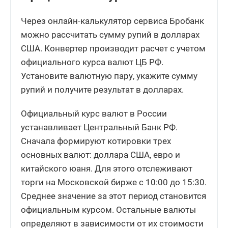
Через онлайн-калькулятор сервиса Бробанк
63.5452
Рассчитать
+0.3685
можно рассчитать сумму рупий в долларах
США. Конвертер производит расчет с учетом
Тайский бат
10 THB
официального курса валют ЦБ РФ.
Установите валютную пару, укажите сумму
24.6205
Рассчитать
+0.2427
рупий и получите результат в долларах.
Официальный курс валют в России
Таджикский сомони
10 TJS
устанавливает Центральный Банк РФ.
Сначала формируют котировки трех
88.0312
Рассчитать
+0.4198
основных валют: доллара США, евро и
китайского юаня. Для этого отслеживают
торги на Московской бирже с 10:00 до 15:30.
Новый туркменский манат
1 TMT
Среднее значение за этот период становится
23.2593
официальным курсом. Остальные валюты
Рассчитать
+0.1366
определяют в зависимости от их стоимости