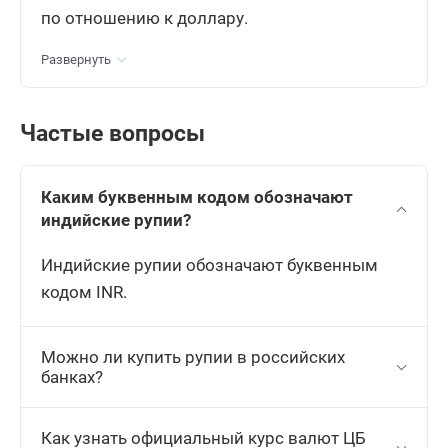
по отношению к доллару.
Украинская гривна
10 UAH
Развернуть
18.1865
Рассчитать
+0.0773
Частые вопросы
Узбекский сум
10000 UZS
Каким буквенным кодом обозначают
68.3200
Рассчитать
+0.24
индийские рупии?
Индийские рупии обозначают буквенным
Вьетнамский донг
10000 VND
кодом INR.
32.0100
Рассчитать
+0.1487
Можно ли купить рупии в российских
банках?
Международный валютный
1 XDR
фонд
Как узнать официальный курс валют ЦБ