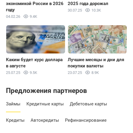
экономикой России в 2026
2025 года дорожал
году
30.07.25
10.3K
Норвежская крона
10 NOK
04.02.26
9.4K
86.2125
Рассчитать
+0.5761
Новозеландский доллар
1 NZD
Каким будет курс доллара
Лучшие месяцы и дни для
48.2194
Рассчитать
+0.254
в августе
покупки валюты
25.07.25
9.5K
23.07.25
8.9K
Польский злотый
1 PLN
Предложения партнеров
22.0144
Рассчитать
+0.1518
Займы
Кредитные карты
Дебетовые карты
Кредиты
Автокредиты
Рефинансирование
Катарский риал
1 QAR