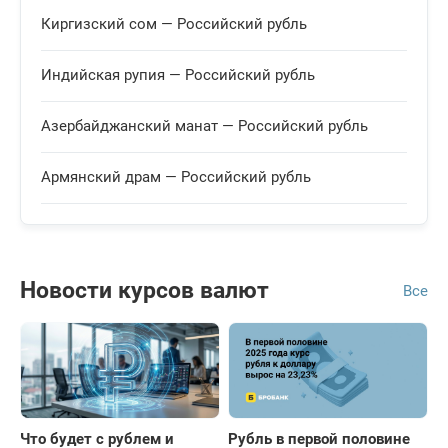
Киргизский сом
100 KGS
Киргизский сом — Российский рубль
93.9583
Рассчитать
+0.8677
Индийская рупия — Российский рубль
Корейская вона
1000 KRW
Азербайджанский манат — Российский рубль
57.9130
Рассчитать
+0.7767
Армянский драм — Российский рубль
Казахстанский тенге
100 KZT
Новости курсов валют
17.5765
Все
Рассчитать
+0.2502
Молдавский лей
10 MDL
47.2936
Рассчитать
+0.4489
Что будет с рублем и
Рубль в первой половине