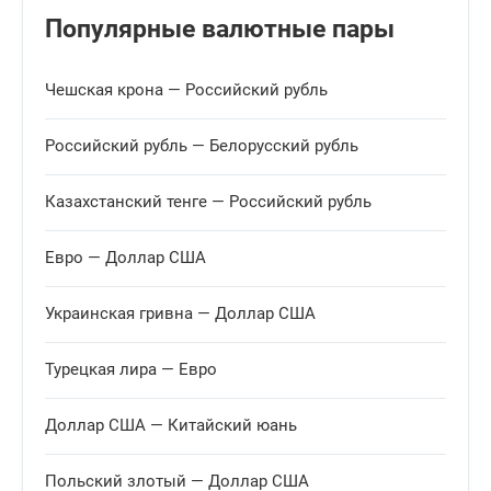
57.7548
Рассчитать
+0.3705
Популярные валютные пары
Чешская крона — Российский рубль
Азербайджанский манат
1 AZN
48.3332
Российский рубль — Белорусский рубль
Рассчитать
+0.4463
Казахстанский тенге — Российский рубль
Бразильский реал
1 BRL
Евро — Доллар США
16.1067
Рассчитать
+0.1915
Украинская гривна — Доллар США
Белорусский рубль
1 BYN
Турецкая лира — Евро
27.8682
Рассчитать
+0.1653
Доллар США — Китайский юань
Польский злотый — Доллар США