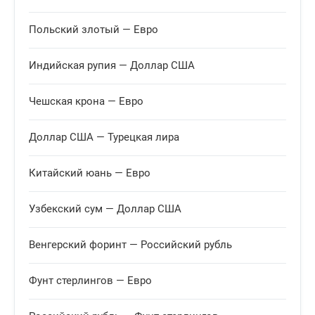
Канадский доллар
1 CAD
Польский злотый — Евро
58.6150
Рассчитать
+0.5744
Индийская рупия — Доллар США
Швейцарский франк
1 CHF
Чешская крона — Евро
101.3026
Рассчитать
+0.6377
Доллар США — Турецкая лира
Китайский юань — Евро
Чешская крона
10 CZK
39.0544
Рассчитать
Узбекский сум — Доллар США
+0.2445
Венгерский форинт — Российский рубль
Датская крона
1 DKK
Фунт стерлингов — Евро
12.6863
Рассчитать
+0.1038