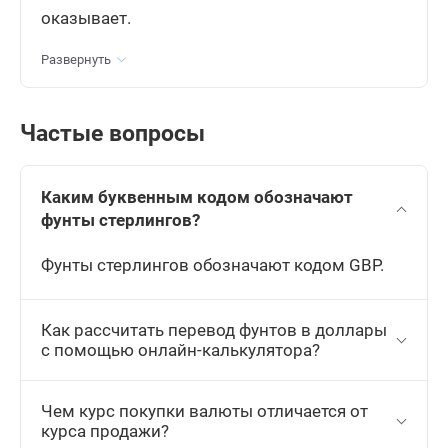
оказывает.
Украинская гривна
10 UAH
Развернуть
18.3580
Рассчитать
+0.1715
Частые вопросы
Узбекский сум
10000 UZS
Каким буквенным кодом обозначают
68.7500
Рассчитать
+0.4265
фунты стерлингов?
Фунты стерлингов обозначают кодом GBP.
Вьетнамский донг
10000 VND
32.2700
Как рассчитать перевод фунтов в доллары
Рассчитать
+0.259
с помощью онлайн-калькулятора?
Международный валютный
1 XDR
Чем курс покупки валюты отличается от
фонд
курса продажи?