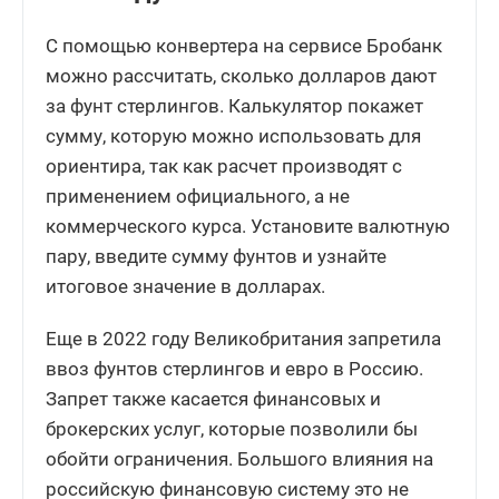
С помощью конвертера на сервисе Бробанк
64.0724
Рассчитать
+0.5272
можно рассчитать, сколько долларов дают
за фунт стерлингов. Калькулятор покажет
Тайский бат
10 THB
сумму, которую можно использовать для
ориентира, так как расчет производят с
24.8177
Рассчитать
+0.1972
применением официального, а не
коммерческого курса. Установите валютную
пару, введите сумму фунтов и узнайте
Таджикский сомони
10 TJS
итоговое значение в долларах.
88.8517
Рассчитать
+0.8205
Еще в 2022 году Великобритания запретила
ввоз фунтов стерлингов и евро в Россию.
Запрет также касается финансовых и
Новый туркменский манат
1 TMT
брокерских услуг, которые позволили бы
23.4761
обойти ограничения. Большого влияния на
Рассчитать
+0.2168
российскую финансовую систему это не