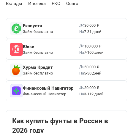
22.5732
Рассчитать
+0.2084
Вклады
Ипотека
РКО
Осаго
Румынский лей
1 RON
₽
До
Екапуста
30 000
Займ бесплатно
На
7-31 дней
18.0253
Рассчитать
+0.1362
₽
До
Юкки
100 000
Займ бесплатно
На
7-100 дней
Сербский динар
100 RSD
₽
До
Хурма Кредит
50 000
Займ бесплатно
На
5-30 дней
80.6975
Рассчитать
+0.5886
₽
До
Финансовый Навигатор
30 000
Финансовый Навигатор
На
3-112 дней
Шведская крона
10 SEK
86.8149
Рассчитать
+1.0225
Как купить фунты в России в
2026 году
Сингапурский доллар
1 SGD