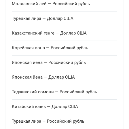
25.8426
Рассчитать
Молдавский лей — Российский рубль
-0.0438
Турецкая лира — Доллар США
Индонезийская рупия
10000 IDR
Казахстанский тенге — Доллар США
45.8500
Рассчитать
+0.4644
Корейская вона — Российский рубль
Индийская рупия
100 INR
Японская йена — Российский рубль
86.2971
Рассчитать
+0.7896
Японская йена — Доллар США
Таджикский сомони — Российский рубль
Японская йена
100 JPY
Китайский юань — Доллар США
51.8204
Рассчитать
+0.2083
Турецкая лира — Российский рубль