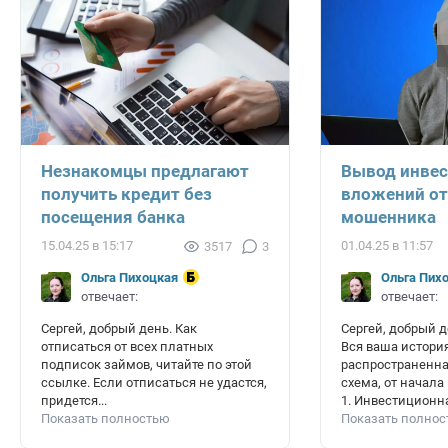
Незнакомцы предлагают
Вывод инве
получить кредит без
вложений от
посещения банка
мошенника
15.04.25 в 15:17
01.04.25 в 11:57
3517
3
Ольга Пихоцкая
Ольга Пих
отвечает:
отвечает:
Сергей, добрый день. Как
Сергей, добрый д
отписаться от всех платных
Вся ваша история
подписок займов, читайте по этой
распространенн
ссылке. Если отписаться не удастся,
схема, от начала 
придется...
1. Инвестиционна
Показать полностью
Показать полно