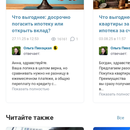
Что выгоднее: досрочно
Что выгодне
погасить ипотеку или
квартиры за
открыть вклад?
ипотека за с
27.11.25 в 12:53
03.08.25 в 11:57
16161
1
Ольга Пихоцкая
Ольга Пих
отвечает:
отвечает:
Анна, здравствуйте.
Богдан, здравств
Ваша логика в целом верна, но
Предлагаем разоб
сравнивать нужно не разницу в
Покупка квартир
ежемесячном платеже, а общую
Преимущества
переплату по кредиту с...
вы сразу получа
Показать полностью
в...
Показать полно
Читайте также
Все