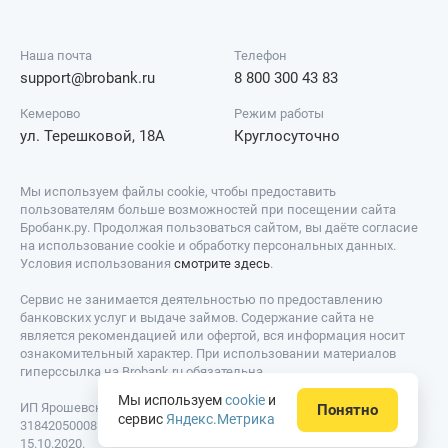
Наша почта
Телефон
support@brobank.ru
8 800 300 43 83
Кемерово
Режим работы
ул. Терешковой, 18А
Круглосуточно
Мы используем файлы cookie, чтобы предоставить
пользователям больше возможностей при посещении сайта
Бробанк.ру. Продолжая пользоваться сайтом, вы даёте согласие
на использование cookie и обработку персональных данных.
Условия использования
смотрите здесь
.
Сервис не занимается деятельностью по предоставлению
банковских услуг и выдаче займов. Содержание сайта не
является рекомендацией или офертой, вся информация носит
ознакомительный характер. При использовании материалов
гиперссылка на Brobank.ru обязательна.
Мы используем
cookie
и
ИП Ярошевский Д.И. ИНН: 423082922740. ОГРНИП:
Понятно
сервис
Яндекс.Метрика
318420500081301. Свидетельство на товарный знак № 779639 от
15.10.2020.