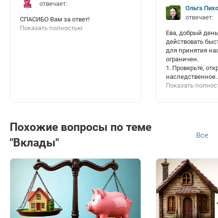
отвечает:
Ольга Пих
отвечает:
СПАСИБО Вам за ответ!
Показать полностью
Ева, добрый день
действовать быст
для принятия на
ограничен.
1. Проверьте, отк
наследственное..
Показать полно
Похожие вопросы по теме
Все
"Вклады"