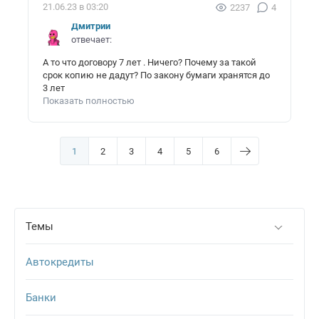
21.06.23 в 03:20
2237
4
Дмитрий
отвечает:
А то что договору 7 лет . Ничего? Почему за такой
срок копию не дадут? По закону бумаги хранятся до
3 лет
Показать полностью
1
2
3
4
5
6
Темы
Автокредиты
Банки