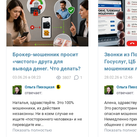
Брокер-мошенник просит
Звонки из П
«чистого» друга для
Госуслуг, ЦБ
вывода денег. Что делать?
мошенники л
03.06.26 в 08:23
28.02.26 в 12:46
3807
1
Ольга Пихоцкая
Ольга Пих
отвечает:
отвечает:
Наталья, здравствуйте. Это 100%
Алена, здравству
мошенники, их действия
Это распростран
незаконны. Ни в коем случае не
опасная мошенни
ищите «постороннего человека» и не
Немедленно пре
переводите им...
общение с этими 
Показать полностью
Показать полно