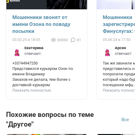
Мошенники звонят от
Мошенники
имени Озона по поводу
зарегистрир
посылки
Финуслугах: 
03.02.25 в 18:05
05.06.24 в 17:50
69060
81
Екатерина
Арсен
отвечает:
отвечает:
+33744947250
Так же звонили 
Представился курьером Озон по
представились н
имени Владимир
попросили продик
Заказов не делала, тем более с
который надо буд
доставкой курьером
посещении мфц . 
Показать полностью
Показать полно
Похожие вопросы по теме
Все
"Другое"