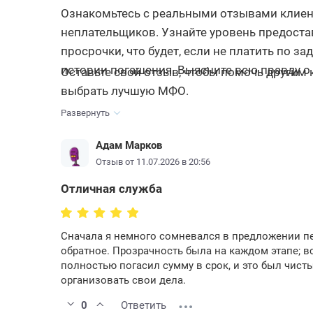
Ознакомьтесь с реальными отзывами клиен
неплательщиков. Узнайте уровень предостав
просрочки, что будет, если не платить по з
истории погашения. Выясните всю правду о 
Оставьте свой отзыв, чтобы помочь другим
выбрать лучшую МФО.
Развернуть
Адам Марков
Отзыв от 11.07.2026 в 20:56
Отличная служба
Сначала я немного сомневался в предложении пе
обратное. Прозрачность была на каждом этапе; в
полностью погасил сумму в срок, и это был чис
организовать свои дела.
0
Ответить