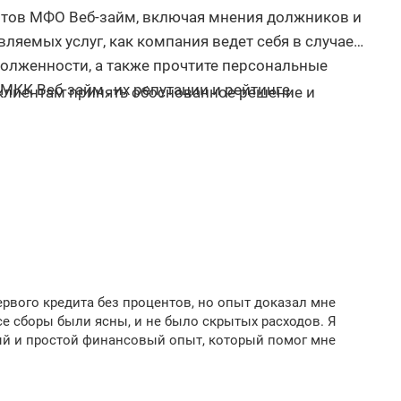
тов МФО Веб-займ, включая мнения должников и
ляемых услуг, как компания ведет себя в случае
адолженности, а также прочтите персональные
МКК Веб-займ , их репутации и рейтинге.
 клиентам принять обоснованное решение и
рвого кредита без процентов, но опыт доказал мне
се сборы были ясны, и не было скрытых расходов. Я
тый и простой финансовый опыт, который помог мне