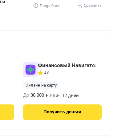
уты
Сравнить
Подробнее
Финансовый Навигатор
4.8
Онлайн на карту
₽
До
30 000
на
3-112 дней
Получить
деньги