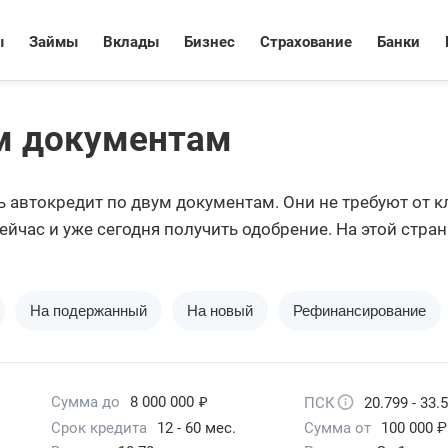
ы
Займы
Вклады
Бизнес
Страхование
Банки
м документам
ь автокредит по двум документам. Они не требуют от к
ейчас и уже сегодня получить одобрение. На этой стра
упны для подачи онлайн-заявки.
На подержанный
На новый
Рефинансирование
₽
Сумма до
8 000 000
ПСК
20.799 - 33.
Срок кредита
12 - 60 мес.
Сумма от
100 000 ₽