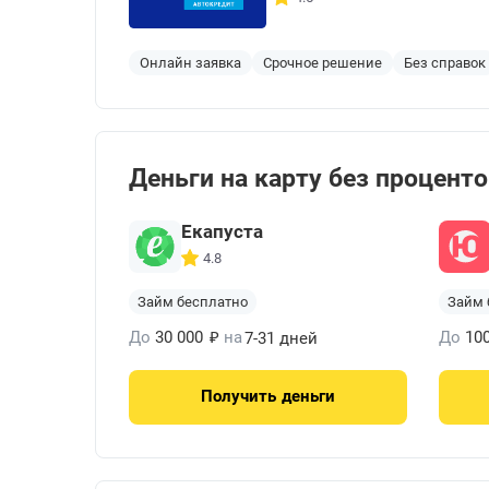
Онлайн заявка
Срочное решение
Без справок
Деньги на карту без процент
Екапуста
4.8
Займ бесплатно
Займ 
₽
До
30 000
на
До
10
7-31 дней
Получить
деньги