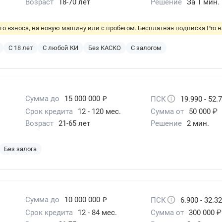
Возраст
18-70 лет
Решение
За 1 мин.
о взноса, на новую машину или с пробегом. Бесплатная подписка Pro на
С 18 лет
С любой КИ
Без КАСКО
С залогом
₽
Сумма до
15 000 000
ПСК
19.990 - 52.
Срок кредита
12 - 120 мес.
Сумма от
50 000 ₽
Возраст
21-65 лет
Решение
2 мин.
Без залога
₽
Сумма до
10 000 000
ПСК
6.900 - 32.3
Срок кредита
12 - 84 мес.
Сумма от
300 000 ₽