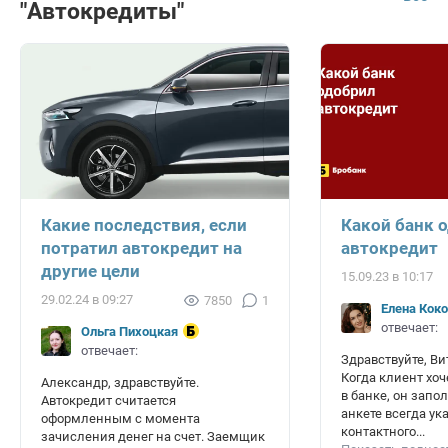
"Автокредиты"
Какие последствия, если
Какой банк 
потратил автокредит на
автокредит
другие цели
15.09.23 в 10:17
29.02.24 в 09:27
7850
1
Елена Кок
отвечает:
Ольга Пихоцкая
отвечает:
Здравствуйте, Ви
Когда клиент хоч
Александр, здравствуйте.
в банке, он запол
Автокредит считается
анкете всегда у
оформленным с момента
контактного...
зачисления денег на счет. Заемщик