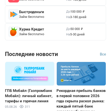
₽
До
Быстроденьги
100 000
Займ бесплатно
На
3-180 дней
₽
До
Хурма Кредит
50 000
Займ бесплатно
На
5-30 дней
Последние новости
Все
ГПБ Мобайл (Газпромбанк
Рекордная прибыль банков
Мобайл): личный кабинет,
в первой половине 2026
тарифы и горячая линия
года скрыла раскол рынка:
каждый пятый банк
05.08.26
311