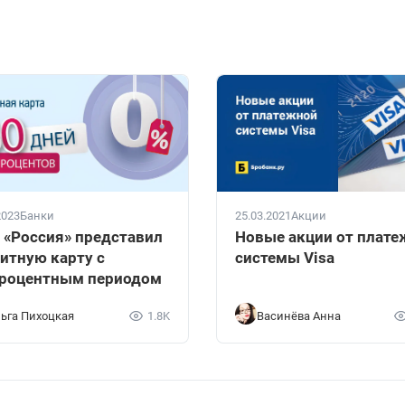
2023
Банки
25.03.2021
Акции
 «Россия» представил
Новые акции от плат
итную карту с
системы Visa
роцентным периодом
ьга Пихоцкая
1.8K
Васинёва Анна