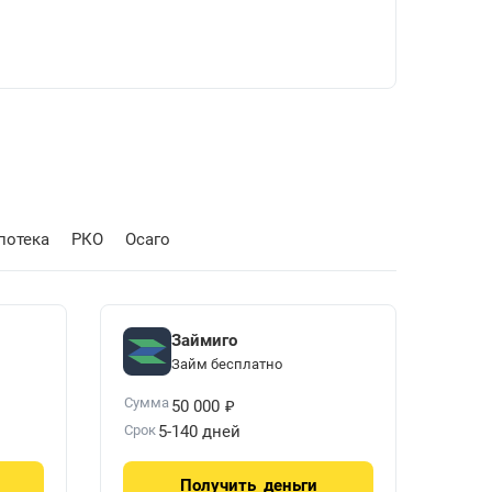
потека
РКО
Осаго
Займиго
Займ бесплатно
₽
Сумма
50 000
Срок
5-140 дней
Получить
деньги