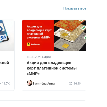
Показать все
13.03.2021
Акции
ежной
Акции для владельцев
карт платежной системы
«МИР»
11.7K
Васинёва Анна
16.1K