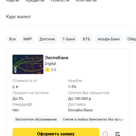
Карты
Кредиты
Новости
Контакты
Курс валют
Все
МИР
Детские
Т-Банк
ВТБ
Альфа-Банк
Сбе
Экспобанк
Digital
3.0
Стоимость от
Кешбэк
₽
1-5%
0
Процент на остаток
Снятие без процентов
До 5%
До 100 000 р.
Овердрафт
Доставка
Нет
Онлайн/банк
Бесплатное обслуживание
Снятие в любых банкоматах без процентов
Оформить
заявку