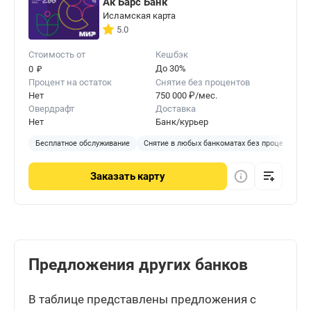
Ак Барс Банк
Исламская карта
5.0
Стоимость от
Кешбэк
₽
До 30%
0
Процент на остаток
Снятие без процентов
Нет
750 000 ₽/мес.
Овердрафт
Доставка
Нет
Банк/курьер
Бесплатное обслуживание
Снятие в любых банкоматах без процентов
Заказать
карту
Предложения других банков
В таблице представлены предложения с