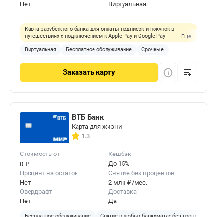
Нет
Виртуальная
Карта зарубежного банка для оплаты подписок и покупок в
путешествиях с подключением к Apple Pay и Google Pay
Еще
Виртуальная
Бесплатное обслуживание
Срочные
Заказать
карту
ВТБ Банк
Карта для жизни
1.3
Стоимость от
Кешбэк
₽
До 15%
0
Процент на остаток
Снятие без процентов
Нет
2 млн ₽/мес.
Овердрафт
Доставка
Нет
Да
Бесплатное обслуживание
Снятие в любых банкоматах без процентов