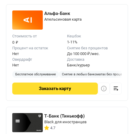
Альфа-Банк
Апельсиновая карта
Стоимость от
Кешбэк
₽
1-11%
0
Процент на остаток
Снятие без процентов
Нет
До 100 000 ₽/мес.
Овердрафт
Доставка
Нет
Банк/курьер
Бесплатное обслуживание
Снятие в любых банкоматах без процентов
Заказать
карту
Т-Банк (Тинькофф)
Black для иностранцев
4.7