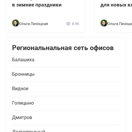
в зимние праздники
для новых к
Ольга Пихоцкая
8.9K
Ольга Пихоц
Региональнальная сеть офисов
Балашиха
Бронницы
Видное
Голицыно
Дмитров
Долгопрудный