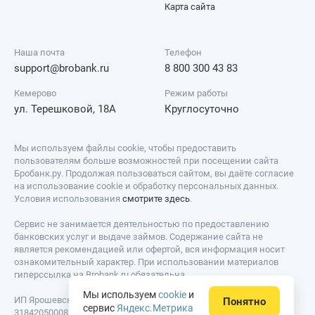
Карта сайта
Наша почта
Телефон
support@brobank.ru
8 800 300 43 83
Кемерово
Режим работы
ул. Терешковой, 18А
Круглосуточно
Мы используем файлы cookie, чтобы предоставить
пользователям больше возможностей при посещении сайта
Бробанк.ру. Продолжая пользоваться сайтом, вы даёте согласие
на использование cookie и обработку персональных данных.
Условия использования
смотрите здесь
.
Сервис не занимается деятельностью по предоставлению
банковских услуг и выдаче займов. Содержание сайта не
является рекомендацией или офертой, вся информация носит
ознакомительный характер. При использовании материалов
гиперссылка на Brobank.ru обязательна.
Мы используем
cookie
и
ИП Ярошевский Д.И. ИНН: 423082922740. ОГРНИП:
Понятно
сервис
Яндекс.Метрика
318420500081301. Свидетельство на товарный знак № 779639 от