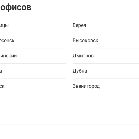
 офисов
ицы
Верея
есенск
Высоковск
инский
Дмитров
а
Дубна
ск
Звенигород