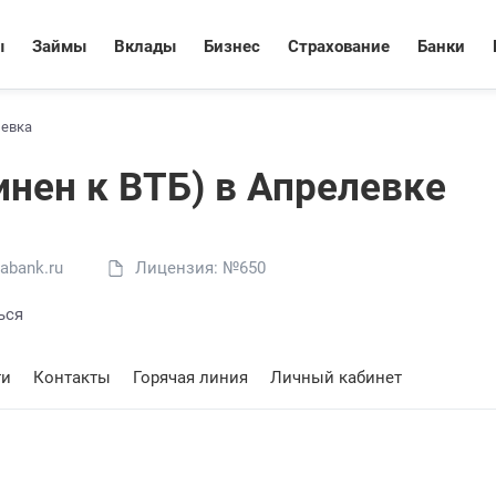
ы
Займы
Вклады
Бизнес
Страхование
Банки
евка
инен к ВТБ) в Апрелевке
abank.ru
Лицензия: №650
ься
ти
Контакты
Горячая линия
Личный кабинет