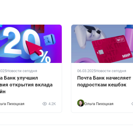
2025
Новости сегодня
06.03.2025
Новости сегодня
а Банк улучшил
Почта Банк начисляет
вия открытия вклада
подросткам кешбэк
йн
ьга Пихоцкая
4.2K
Ольга Пихоцкая