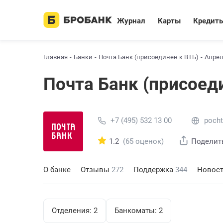
Журнал
Карты
Кредит
Главная
Банки
Почта Банк (присоединен к ВТБ)
Апрел
Почта Банк (присоед
+7 (495) 532 13 00
pocht
1.2
(65 оценок)
Поделит
О банке
Отзывы
272
Поддержка
344
Новос
Отделения:
2
Банкоматы:
2