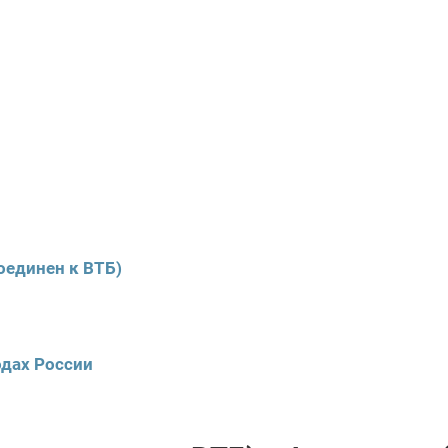
оединен к ВТБ)
одах России