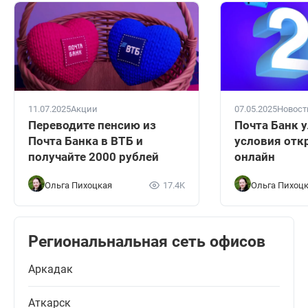
11.07.2025
Акции
07.05.2025
Новост
Переводите пенсию из
Почта Банк 
Почта Банка в ВТБ и
условия отк
получайте 2000 рублей
онлайн
Ольга Пихоцкая
17.4K
Ольга Пихоц
Региональнальная сеть офисов
Аркадак
Аткарск