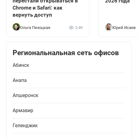
перестали открываться в
2026 года
Chrome и Safari: как
вернуть доступ
Ольга Пихоцкая
2.4K
Юрий Исаев
Региональнальная сеть офисов
Абинск
Анапа
Апшеронск
Армавир
Геленджик