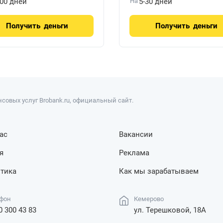
100 дней
На
5-30 дней
Получить
деньги
Получить
деньги
совых услуг Brobank.ru, официальный сайт.
ас
Вакансии
я
Реклама
тика
Как мы зарабатываем
фон
Кемерово
0 300 43 83
ул. Терешковой, 18А