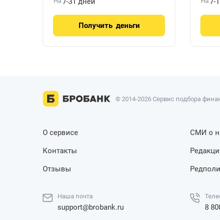
На
7-31 дней
На
7-
Получить
деньги
© 2014-2026 Сервис подбора финан
О сервисе
СМИ о н
Контакты
Редакци
Отзывы
Редполи
Наша почта
Теле
support@brobank.ru
8 80