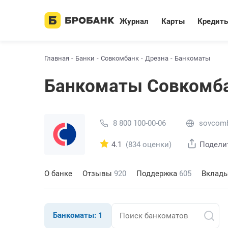
Журнал
Карты
Кредит
Главная
Банки
Совкомбанк
Дрезна
Банкоматы
Банкоматы Совкомба
8 800 100-00-06
sovcomb
4.1
(834 оценки)
Подели
О банке
Отзывы
920
Поддержка
605
Вклад
Банкоматы:
1