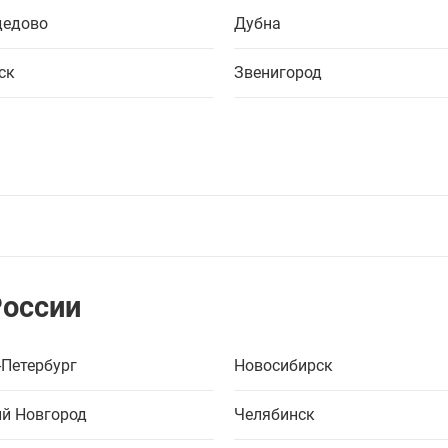
едово
Дубна
ск
Звенигород
России
-Петербург
Новосибирск
й Новгород
Челябинск