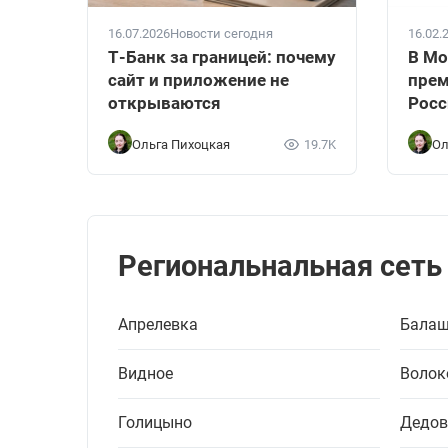
16.07.2026
Новости сегодня
16.02.
Т-Банк за границей: почему
В Мо
сайт и приложение не
прем
открываются
Росс
Ольга Пихоцкая
19.7K
Ол
Региональнальная сеть
Апрелевка
Балаш
Видное
Волок
Голицыно
Дедов