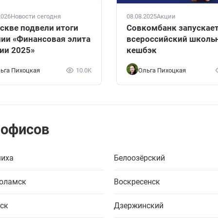
2026
Новости сегодня
08.08.2025
Акции
скве подвели итоги
Совкомбанк запускае
ии «Финансовая элита
всероссийский школь
ии 2025»
кешбэк
ьга Пихоцкая
10.0K
Ольга Пихоцкая
 офисов
иха
Белоозёрский
оламск
Воскресенск
ск
Дзержинский