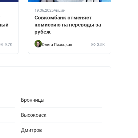
19.06.2025
Акции
т
Совкомбанк отменяет
ный
комиссию на переводы за
рубеж
9.7K
Ольга Пихоцкая
3.5K
Бронницы
Высоковск
Дмитров