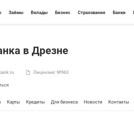
ы
Займы
Вклады
Бизнес
Страхование
Банки
нкa в Дрезне
ank.ru
Лицензия: №963
ться
ы
Карты
Кредиты
Для бизнеса
Новости
Контакты