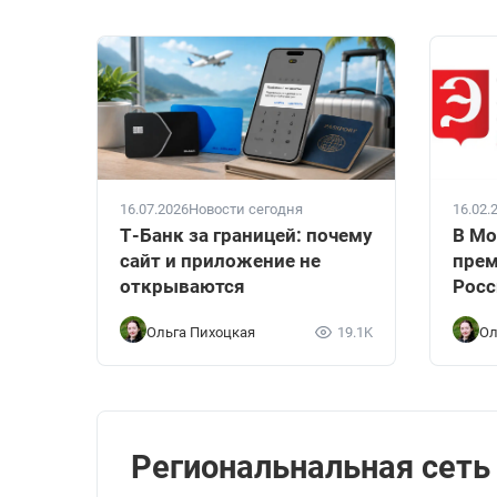
16.07.2026
Новости сегодня
16.02.
Т-Банк за границей: почему
В Мо
сайт и приложение не
прем
открываются
Росс
Ольга Пихоцкая
19.1K
Ол
Региональнальная сеть