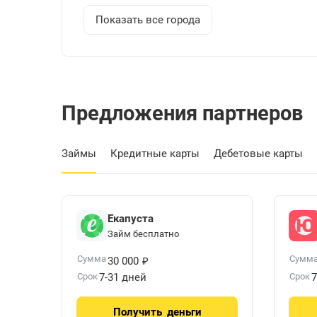
Показать все города
Предложения партнеров
Займы
Кредитные карты
Дебетовые карты
Екапуста
Займ бесплатно
₽
Сумма
Сумм
30 000
Срок
7-31 дней
Срок
7
Получить
деньги