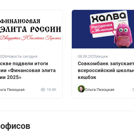
2026
Новости сегодня
08.08.2025
Акции
скве подвели итоги
Совкомбанк запускае
ии «Финансовая элита
всероссийский школь
ии 2025»
кешбэк
ьга Пихоцкая
10.0K
Ольга Пихоцкая
 офисов