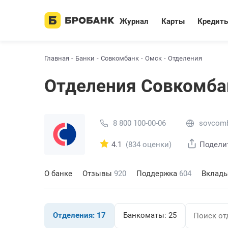
Журнал
Карты
Кредит
Главная
Банки
Совкомбанк
Омск
Отделения
Отделения Совкомба
8 800 100-00-06
sovcomb
4.1
(834 оценки)
Подели
О банке
Отзывы
920
Поддержка
604
Вклад
Отделения:
17
Банкоматы:
25