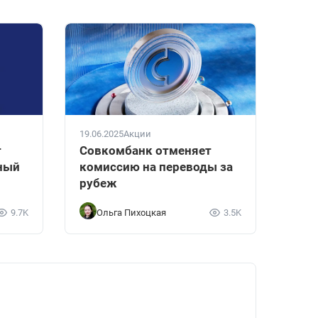
19.06.2025
Акции
т
Совкомбанк отменяет
ный
комиссию на переводы за
рубеж
9.7K
Ольга Пихоцкая
3.5K