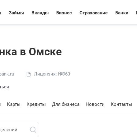
ы
Займы
Вклады
Бизнес
Страхование
Банки
нкa в Омске
ank.ru
Лицензия: №963
ться
ы
Карты
Кредиты
Для бизнеса
Новости
Контакты