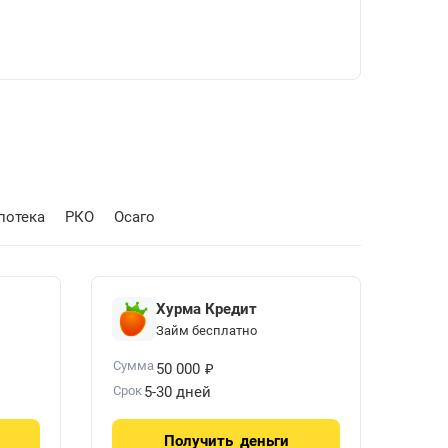
потека
РКО
Осаго
Хурма Кредит
Займ бесплатно
₽
Сумма
50 000
Срок
5-30 дней
Получить
деньги