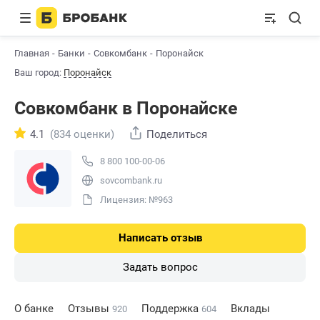
Главная
Банки
Совкомбанк
Поронайск
Ваш город:
Поронайск
Совкомбанк в Поронайске
4.1
(834 оценки)
Поделиться
8 800 100-00-06
sovcombank.ru
Лицензия: №963
Написать отзыв
Задать вопрос
О банке
Отзывы
Поддержка
Вклады
920
604