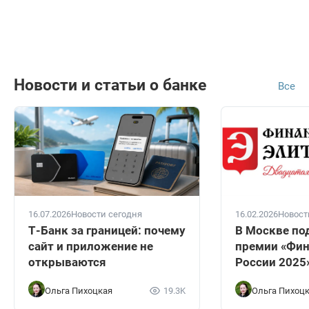
Новости и статьи о банке
Все
16.07.2026
Новости сегодня
16.02.2026
Новост
Т-Банк за границей: почему
В Москве по
сайт и приложение не
премии «Фин
открываются
России 2025
Ольга Пихоцкая
19.3K
Ольга Пихоц