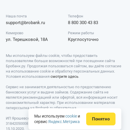
Наша почта
Телефон
support@brobank.ru
8 800 300 43 83
Кемерово
Режим работы
ул. Терешковой, 18А
Круглосуточно
Мы используем файлы cookie, чтобы предоставить
пользователям больше возможностей при посещении сайта
Бробанк.ру. Продолжая пользоваться сайтом, вы даёте согласие
на использование cookie и обработку персональных данных.
Условия использования
смотрите здесь
.
Сервис не занимается деятельностью по предоставлению
банковских услуг и выдаче займов. Содержание сайта не
является рекомендацией или офертой, вся информация носит
ознакомительный характер. При использовании материалов
гиперссылка на Brobank.ru обязательна.
Мы используем
cookie
и
ИП Ярошевский Д.И. ИНН: 423082922740. ОГРНИП:
Понятно
сервис
Яндекс.Метрика
318420500081301. Свидетельство на товарный знак № 779639 от
15.10.2020.