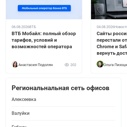
06.08.2026
ВТБ
04.08.2026
Новост
ВТБ Мобайл: полный обзор
Сайты росси
тарифов, условий и
перестали о
возможностей оператора
Chrome и Safa
вернуть дос
Анастасия Подолян
202
Ольга Пихоц
Региональнальная сеть офисов
Алексеевка
Валуйки