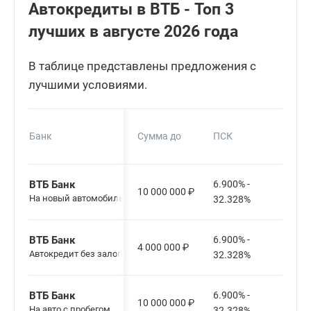
Автокредиты в ВТБ - Топ 3
лучших в августе 2026 года
В таблице представлены предложения с
лучшими условиями.
Сро
Банк
Сумма до
ПСК
кред
ВТБ Банк
6.900% -
10 000 000
₽
12-8
На новый автомобиль
32.328%
ВТБ Банк
6.900% -
4 000 000
₽
24-6
Автокредит без залога
32.328%
ВТБ Банк
6.900% -
10 000 000
₽
12-8
На авто с пробегом
32.328%