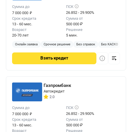
Сумма до
ПСК
₽
26.852 - 29.900%
7 000 000
Срок кредита
Сумма от
13 - 60 мес.
500 000 ₽
Возраст
Решение
20-70 лет
5 мин.
Онлайн заявка
Срочное решение
Без справок
Без КАСКО
Без 
Взять
кредит
Газпромбанк
Автокредит
2.0
Сумма до
ПСК
₽
26.852 - 29.900%
7 000 000
Срок кредита
Сумма от
13 - 60 мес.
500 000 ₽
Возраст
Решение