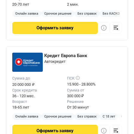
20-70 лет
2 мин.
Онлайн заявка
Срочное решение
Без справок
Без КАСКО
Без 
Оформить
заявку
Кредит Европа Банк
Автокредит
Сумма до
ПСК
₽
15.900 - 28.800%
20 000 000
Срок кредита
Сумма от
36 - 120 мес.
300 000 ₽
Возраст
Решение
18-65 лет
От 30 минут
Онлайн заявка
Срочное решение
Без справок
С 18 лет
С КАСК
Оформить
заявку