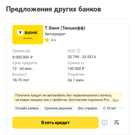
Предложения других банков
Т-Банк (Тинькофф)
Автокредит
4.6
Сумма до
ПСК
₽
20.799 - 33.531%
8 000 000
Срок кредита
Сумма от
12 - 60 мес.
100 000 ₽
Возраст
Решение
18-70 лет
За 1 мин.
Получите кредит на автомобиль без первоначального взноса,
на новую машину или с пробегом. Бесплатная подписка Pro
Еще
на год.
Онлайн заявка
Срочное решение
Без справок
С 18 лет
С любой
Взять
кредит