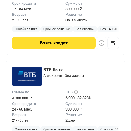
Срок кредита
Сумма от
12 - 84 мес.
300 000 ₽
Возраст
Решение
21-75 лет
За 3 минуты
Онлайн заявка
Срочное решение
Без справок
Без КАСКО
С за
Взять
кредит
ВТБ Банк
Автокредит без залога
Сумма до
ПСК
₽
6.900 - 32.328%
4 000 000
Срок кредита
Сумма от
24 - 60 мес.
300 000 ₽
Возраст
Решение
21-75 лет
2 дня
Онлайн заявка
Срочное решение
Без справок
С любой КИ
Без