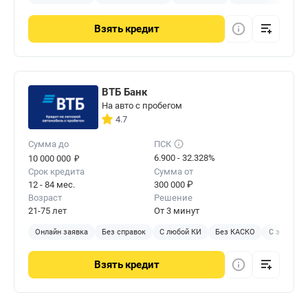
Взять
кредит
ВТБ Банк
На авто с пробегом
4.7
Сумма до
ПСК
₽
6.900 - 32.328%
10 000 000
Срок кредита
Сумма от
12 - 84 мес.
300 000 ₽
Возраст
Решение
21-75 лет
От 3 минут
Онлайн заявка
Без справок
С любой КИ
Без КАСКО
С залогом
Взять
кредит