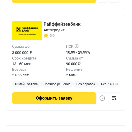
Райффайзенбанк
Автокредит
5.0
Сумма до
ПСК
₽
10.99 - 29.99%
3 000 000
Срок кредита
Сумма от
13 - 60 мес.
90 000 ₽
Возраст
Решение
21-65 лет
2 мин.
Онлайн заявка
Срочное решение
Без справок
Без КАСКО
Без 
Оформить
заявку