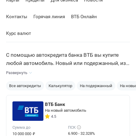
Карты
Кредиты
Для бизнеса
Новости
Контакты
Горячая линия
ВТБ Онлайн
Курс валют
С помощью автокредита банка ВТБ вы купите
любой автомобиль. Новый или подержанный, из
салона или у физического лица. Ассортимент
Развернуть
программ охватывает все варианты сделок.
Все автокредиты
Калькулятор
На подержанный
На новы
Плюс есть отдельные предложения для
мототехники и электромобилей.
ВТБ Банк
На новый автомобиль
4.5
Сумма до
ПСК
₽
6.900 - 32.328%
10 000 000