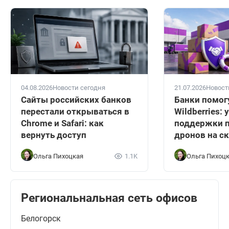
04.08.2026
Новости сегодня
21.07.2026
Новост
Сайты российских банков
Банки помог
перестали открываться в
Wildberries:
Chrome и Safari: как
поддержки п
вернуть доступ
дронов на с
Ольга Пихоцкая
1.1K
Ольга Пихоц
Региональнальная сеть офисов
Белогорск