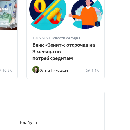
18.09.2021
Новости сегодня
Банк «Зенит»: отсрочка на
3 месяца по
потребкредитам
10.5K
Ольга Пихоцкая
1.4K
Елабуга