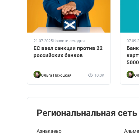
21.07.2025
Новости сегодня
07.09.
ЕС ввел санкции против 22
Банк
российских банков
карт
5000
Ольга Пихоцкая
10.0K
Ол
Региональнальная сеть
Азнакаево
Альме