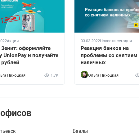
2022
Акции
03.03.2022
Новости сегодня
 Зенит: оформляйте
Реакция банков на
у UnionPay и получайте
проблемы со снятием
 рублей
наличных
ьга Пихоцкая
1.7K
Ольга Пихоцкая
 офисов
тьевск
Бавлы