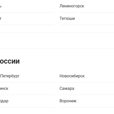
ь
Лениногорск
т
Тетюши
России
-Петербург
Новосибирск
инск
Самара
одар
Воронеж