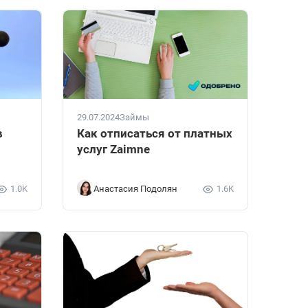
29.07.2024
Займы
в
Как отписаться от платных
услуг Zaimne
1.0K
Анастасия Подолян
1.6K