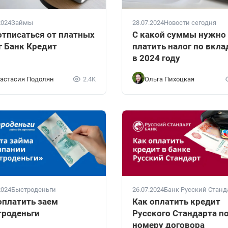
2024
Займы
28.07.2024
Новости сегодня
отписаться от платных
С какой суммы нужно
г Банк Кредит
платить налог по вкл
в 2024 году
астасия Подолян
2.4K
Ольга Пихоцкая
2024
Быстроденьги
26.07.2024
Банк Русский Станд
оплатить заем
Как оплатить кредит
роденьги
Русского Стандарта п
номеру договора