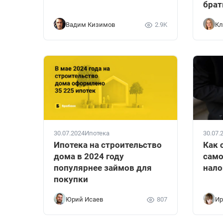
брат
Вадим Кизимов
2.9K
Кл
30.07.2024
Ипотека
30.07.
Ипотека на строительство
Как 
дома в 2024 году
само
популярнее займов для
нало
покупки
Юрий Исаев
807
Ир