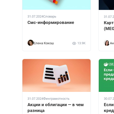
31.07.2024
Словарь
31.07.
Смс-информирование
Карт
(ME
Елена Кокош
13.9K
Ан
31.07.2024
Финграмотность
30.07.
Акции и облигации — в чем
Если
разница
кред