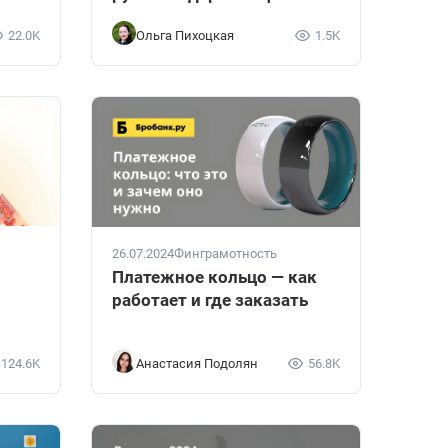
22.0K
Ольга Пихоцкая
1.5K
26.07.2024
Финграмотность
Платежное кольцо — как
работает и где заказать
124.6K
Анастасия Подолян
56.8K