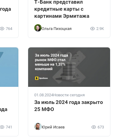
Т-Банк представил
 года
кредитные карты c
картинами Эрмитажа
764
Ольга Пихоцкая
2.9K
01.08.2024
Новости сегодня
За июль 2024 года закрыто
ода
25 МФО
741
Юрий Исаев
673