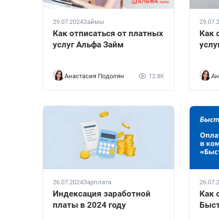
29.07.2024
Займы
29.07.
Как отписаться от платных
Как 
услуг Альфа Займ
услу
Анастасия Подолян
12.8K
Ан
26.07.2024
Зарплата
26.07.
Индексация заработной
Как 
платы в 2024 году
Быст