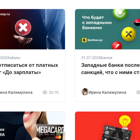
2024
Займы
31.07.2024
Банки
отписаться от платных
Западные банки после
г «До зарплаты»
санкций, что с ними с
ина Калимулина
20.1K
Ирина Калимулина