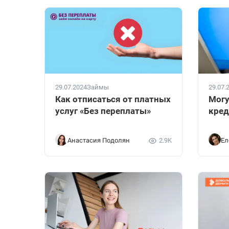
29.07.2024
Займы
29.07.
Как отписаться от платных
Могу
услуг «Без переплаты»
кред
Анастасия Подолян
2.9K
Ел