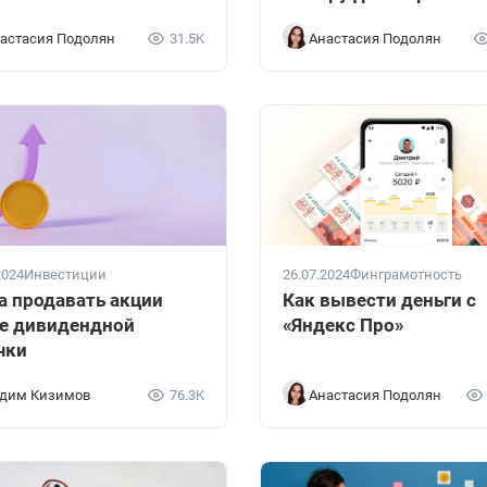
астасия Подолян
31.5K
Анастасия Подолян
2024
Инвестиции
26.07.2024
Финграмотность
а продавать акции
Как вывести деньги с
е дивидендной
«Яндекс Про»
чки
дим Кизимов
76.3K
Анастасия Подолян