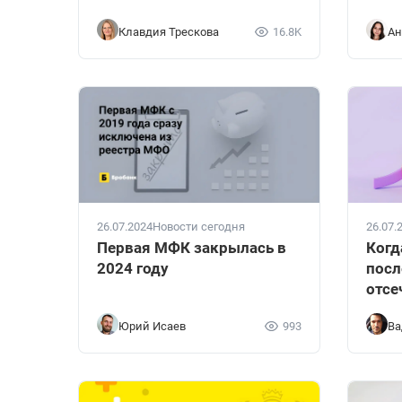
Клавдия Трескова
16.8K
Ан
26.07.2024
Новости сегодня
26.07.
Первая МФК закрылась в
Когд
2024 году
посл
отсе
Юрий Исаев
993
Ва