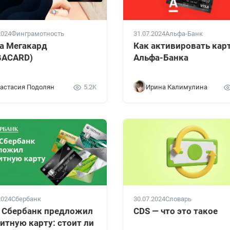
2024
Финграмотность
31.07.2024
Альфа-Банк
а Мегакард
Как активировать кар
GACARD)
Альфа-Банка
астасия Подолян
5.2K
Ирина Калимулина
30.07.2024
Словарь
2024
Сбербанк
CDS — что это такое
 Сбербанк предложил
итную карту: стоит ли