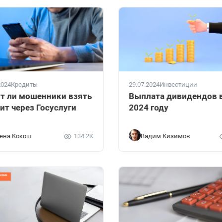
2024
Кредиты
29.07.2024
Инвестиции
т ли мошенники взять
Выплата дивидендов 
ит через Госуслуги
2024 году
ена Кокош
134.2K
Вадим Кизимов