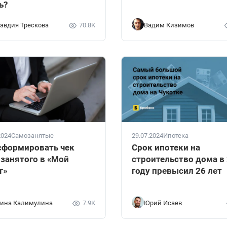
ь?
авдия Трескова
70.8K
Вадим Кизимов
2024
Самозанятые
29.07.2024
Ипотека
сформировать чек
Срок ипотеки на
занятого в «Мой
строительство дома в
г»
году превысил 26 лет
ина Калимулина
7.9K
Юрий Исаев