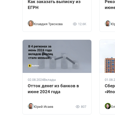
Реко
Как заказать выписку из
июне
ЕГРН
Клавдия Трескова
12.6K
Юр
02.08.2024
Вклады
01.08.
Отток денег из банков в
Сбер
июне 2024 года
«Ипо
Юрий Исаев
807
Ол