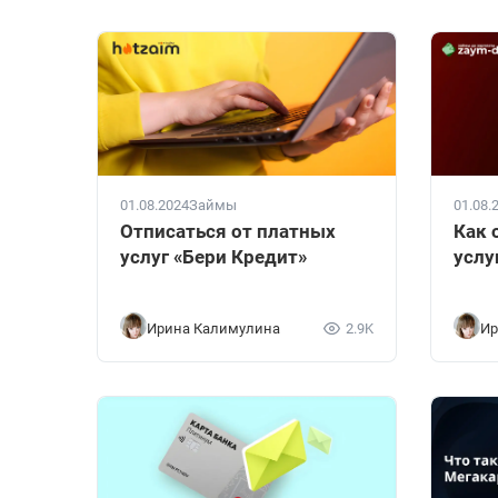
01.08.2024
Займы
01.08.
Отписаться от платных
Как 
услуг «Бери Кредит»
услу
Ирина Калимулина
2.9K
Ир